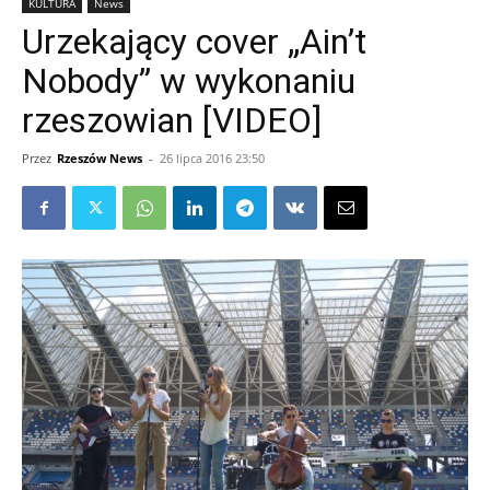
KULTURA
News
Urzekający cover „Ain’t
Nobody” w wykonaniu
rzeszowian [VIDEO]
Przez
Rzeszów News
-
26 lipca 2016 23:50