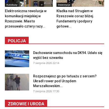
Autobusy
Inwestycje
Elektroniczna rewolucja w
Kładka nad Strugiem w
komunikacji miejskiej w
Rzeszowie coraz bliżej.
Rzeszowie. Miasto
Fundamenty i podpory
przesuwało cztery razy...
gotowe...
POLICJA
Dachowanie samochodu na DK94. Udało się
wyjść bez szwanku
7 sierpnia 2026 22:14
Rozpoznajesz go po tatuażu z sercem?
Ukradł rower pod Urzędem
Marszałkowskim...
7 sierpnia 2026 17:30
ZDROWIE I URODA