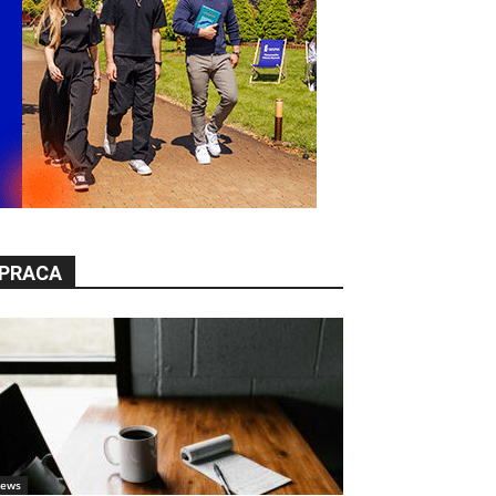
PRACA
ews