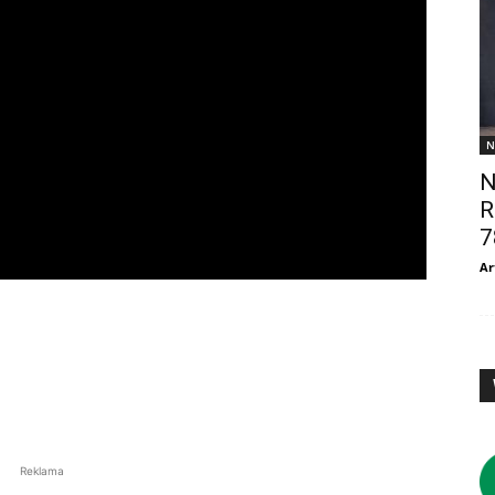
N
N
R
7
Ar
Reklama