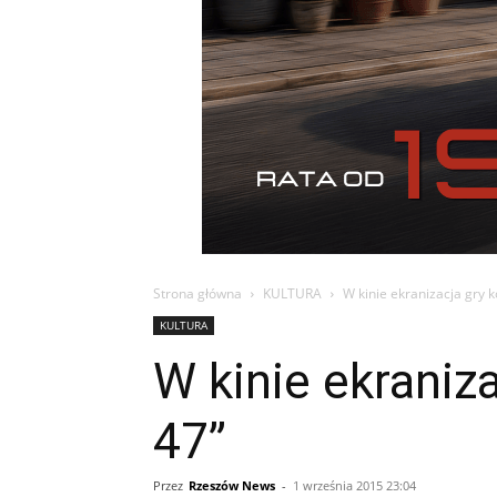
Strona główna
KULTURA
W kinie ekranizacja gry 
KULTURA
W kinie ekraniz
47”
Przez
Rzeszów News
-
1 września 2015 23:04