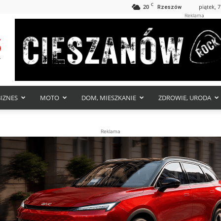
C
20
piątek, 7
Rzeszów
Reklama
BIZNES
MOTO
DOM, MIESZKANIE
ZDROWIE, URODA
Reklama