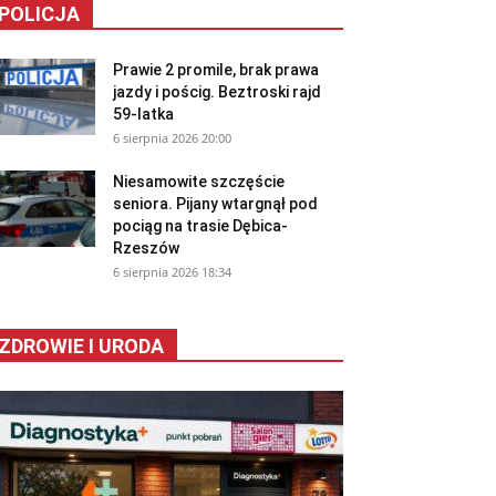
POLICJA
Prawie 2 promile, brak prawa
jazdy i pościg. Beztroski rajd
59-latka
6 sierpnia 2026 20:00
Niesamowite szczęście
seniora. Pijany wtargnął pod
pociąg na trasie Dębica-
Rzeszów
6 sierpnia 2026 18:34
ZDROWIE I URODA