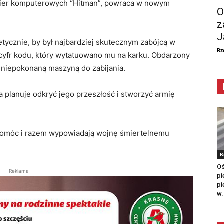
i gier komputerowych “Hitman”, powraca w nowym
O
z
J
ycznie, by był najbardziej skutecznym zabójcą w
Rz
h cyfr kodu, który wytatuowano mu na karku. Obdarzony
st niepokonaną maszyną do zabijania.
a planuje odkryć jego przeszłość i stworzyć armię
 pomóc i razem wypowiadają wojnę śmiertelnemu
B
Oś
Reklama
pi
pi
w.