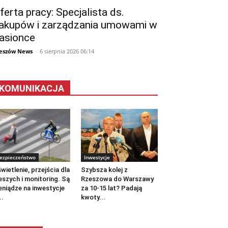
ferta pracy: Specjalista ds.
akupów i zarządzania umowami w
asionce
eszów News
-
6 sierpnia 2026 06:14
KOMUNIKACJA
ezpieczeństwo
Inwestycje
wietlenie, przejścia dla
Szybsza kolej z
eszych i monitoring. Są
Rzeszowa do Warszawy
eniądze na inwestycje
za 10-15 lat? Padają
..
kwoty...