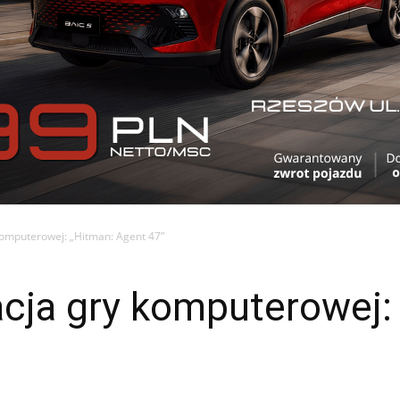
komputerowej: „Hitman: Agent 47”
acja gry komputerowej: