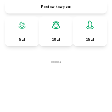
Postaw kawę za:
5 zł
10 zł
15 zł
Reklama