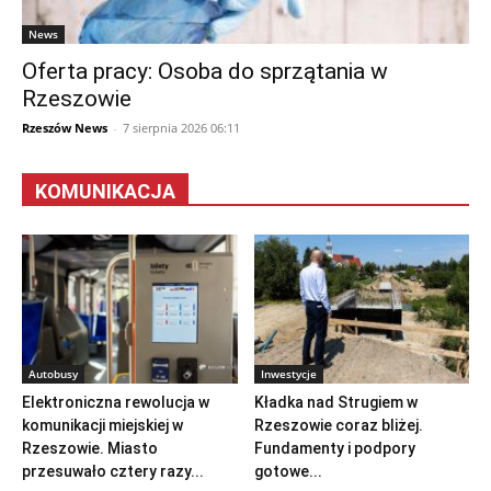
News
Oferta pracy: Osoba do sprzątania w
Rzeszowie
Rzeszów News
-
7 sierpnia 2026 06:11
KOMUNIKACJA
Autobusy
Inwestycje
Elektroniczna rewolucja w
Kładka nad Strugiem w
komunikacji miejskiej w
Rzeszowie coraz bliżej.
Rzeszowie. Miasto
Fundamenty i podpory
przesuwało cztery razy...
gotowe...