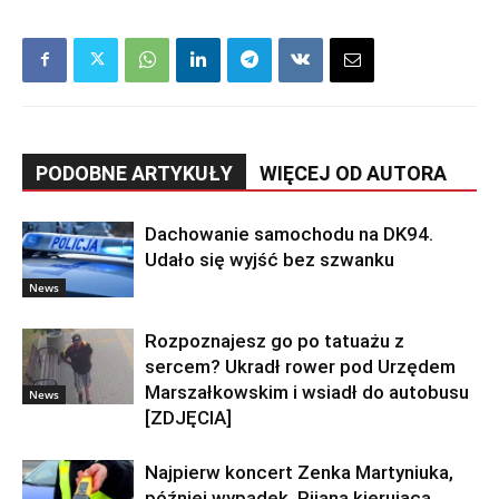
PODOBNE ARTYKUŁY
WIĘCEJ OD AUTORA
Dachowanie samochodu na DK94.
Udało się wyjść bez szwanku
News
Rozpoznajesz go po tatuażu z
sercem? Ukradł rower pod Urzędem
Marszałkowskim i wsiadł do autobusu
News
[ZDJĘCIA]
Najpierw koncert Zenka Martyniuka,
później wypadek. Pijana kierująca