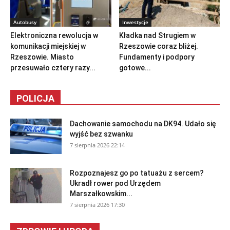
Autobusy
Inwestycje
Elektroniczna rewolucja w
Kładka nad Strugiem w
komunikacji miejskiej w
Rzeszowie coraz bliżej.
Rzeszowie. Miasto
Fundamenty i podpory
przesuwało cztery razy...
gotowe...
POLICJA
Dachowanie samochodu na DK94. Udało się
wyjść bez szwanku
7 sierpnia 2026 22:14
Rozpoznajesz go po tatuażu z sercem?
Ukradł rower pod Urzędem
Marszałkowskim...
7 sierpnia 2026 17:30