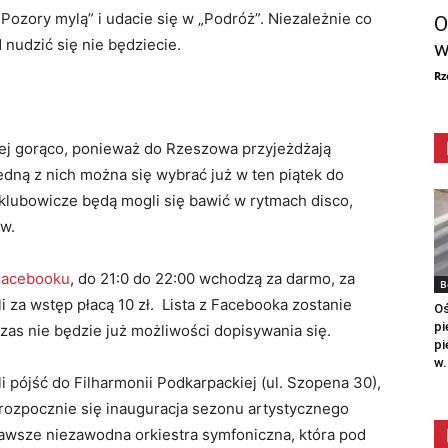
Pozory mylą” i udacie się w „Podróż”. Niezależnie co
O
nudzić się nie będziecie.
w
Rz
iej gorąco, ponieważ do Rzeszowa przyjeżdżają
edną z nich można się wybrać już w ten piątek do
 klubowicze będą mogli się bawić w rytmach disco,
ów.
Facebooku
, do 21:0 do 22:00 wchodzą za darmo, za
B
za wstęp płacą 10 zł. Lista z Facebooka zostanie
Oś
pi
zas nie będzie już możliwości dopisywania się.
pi
w.
li pójść do Filharmonii Podkarpackiej (ul. Szopena 30),
 rozpocznie się inauguracja sezonu artystycznego
zawsze niezawodna orkiestra symfoniczna, która pod