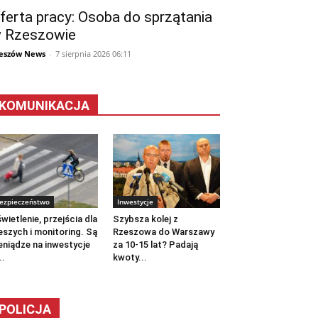
ferta pracy: Osoba do sprzątania
 Rzeszowie
eszów News
-
7 sierpnia 2026 06:11
KOMUNIKACJA
ezpieczeństwo
Inwestycje
wietlenie, przejścia dla
Szybsza kolej z
eszych i monitoring. Są
Rzeszowa do Warszawy
eniądze na inwestycje
za 10-15 lat? Padają
..
kwoty...
POLICJA