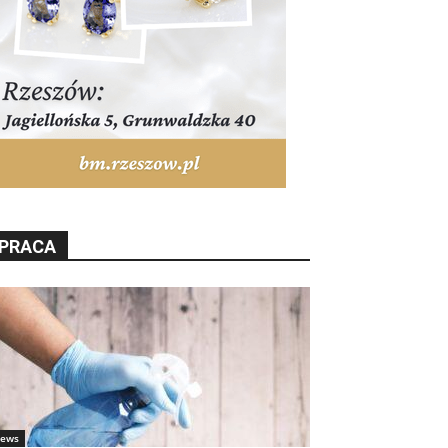
PRACA
ews