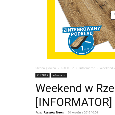
Strona główna
KULTURA
Informator
Weekend w
KULTURA
Informator
Weekend w Rzes
[INFORMATOR]
Przez
Rzeszów News
-
30 września 2016 10:04