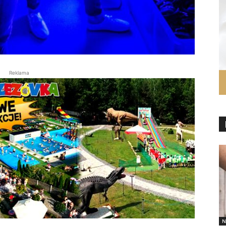
Reklama
N