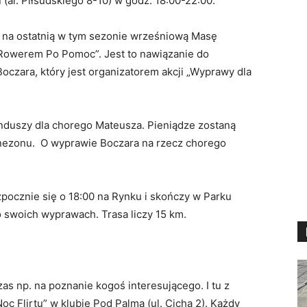
(al. Piłsudskiego 8-10) w godz. 18:00-22:00.
ę na ostatnią w tym sezonie wrześniową Masę
„Rowerem Po Pomoc”. Jest to nawiązanie do
oczara, który jest organizatorem akcji „Wyprawy dla
nduszy dla chorego Mateusza. Pieniądze zostaną
nezonu. O wyprawie Boczara na rzecz chorego
pocznie się o 18:00 na Rynku i skończy w Parku
 swoich wyprawach. Trasa liczy 15 km.
zas np. na poznanie kogoś interesującego. I tu z
c Flirtu” w klubie Pod Palmą (ul. Cicha 2). Każdy