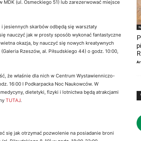
0 w MDK (ul. Osmeckiego 51) lub zarezerwować miejsce
h i jesiennych skarbów odbędą się warsztaty
N
się nauczyć jak w prosty sposób wykonać fantastyczne
P
 świetna okazja, by nauczyć się nowych kreatywnych
p
(Galeria Rzeszów, al. Piłsudskiego 44) o godz. 10:00,
R
Ar
ść, że właśnie dla nich w Centrum Wystawienniczo-
odz. 16:00 I Podkarpacka Noc Naukowców. W
medycyny, dietetyki, fizyki i lotnictwa będą atrakcjami
śmy
TUTAJ
.
eć się jak otrzymać pozwolenie na posiadanie broni