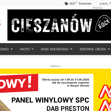
C
20.8
piątek, 7
Rzeszów
Reklama
BIZNES
MOTO
DOM, MIESZKANIE
ZDROWIE, URODA
Reklama