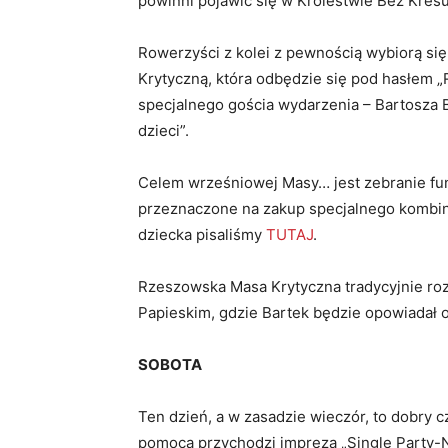
powinni pojawić się w Królestwie Bez Kresu 
Rowerzyści z kolei z pewnością wybiorą si
Krytyczną, która odbędzie się pod hasłem 
specjalnego gościa wydarzenia – Bartosza B
dzieci”.
Celem wrześniowej Masy… jest zebranie fu
przeznaczone na zakup specjalnego kombi
dziecka pisaliśmy
TUTAJ
.
Rzeszowska Masa Krytyczna tradycyjnie roz
Papieskim, gdzie Bartek będzie opowiadał o
SOBOTA
Ten dzień, a w zasadzie wieczór, to dobry c
pomocą przychodzi impreza „Single Party-No