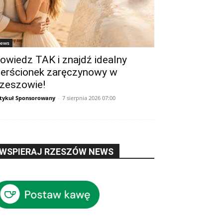
ews
owiedz TAK i znajdź idealny
ierścionek zaręczynowy w
zeszowie!
tykuł Sponsorowany
-
7 sierpnia 2026 07:00
WSPIERAJ RZESZÓW NEWS