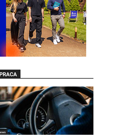
PRACA
ews