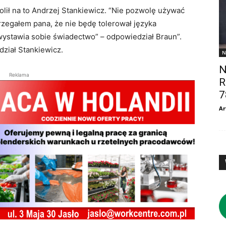
olił na to Andrzej Stankiewicz. “Nie pozwolę używać
zegałem pana, że nie będę tolerował języka
wystawia sobie świadectwo” – odpowiedział Braun”.
dział Stankiewicz.
N
N
Reklama
R
7
Ar