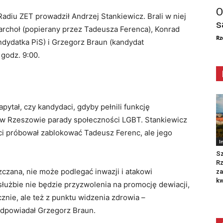
O
adiu ZET prowadził Andrzej Stankiewicz. Brali w niej
s
archoł (popierany przez Tadeusza Ferenca), Konrad
Rz
andydatka PiS) i Grzegorz Braun (kandydat
 godz. 9:00.
pytał, czy kandydaci, gdyby pełnili funkcję
 w Rzeszowie parady społeczności LGBT. Stankiewicz
i próbował zablokować Tadeusz Ferenc, ale jego
I
Sz
R
czana, nie może podlegać inwazji i atakowi
za
kw
 służbie nie będzie przyzwolenia na promocję dewiacji,
znie, ale też z punktu widzenia zdrowia –
odpowiadał Grzegorz Braun.