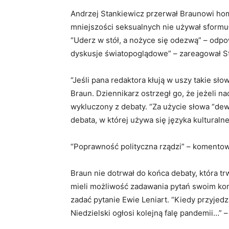
Andrzej Stankiewicz przerwał Braunowi ho
mniejszości seksualnych nie używał sformuł
“Uderz w stół, a nożyce się odezwą” – odp
dyskusje światopoglądowe” – zareagował S
“Jeśli pana redaktora kłują w uszy takie sło
Braun. Dziennikarz ostrzegł go, że jeżeli n
wykluczony z debaty. “Za użycie słowa “dew
debata, w której używa się języka kulturaln
“Poprawność polityczna rządzi” – komento
Braun nie dotrwał do końca debaty, która tr
mieli możliwość zadawania pytań swoim ko
zadać pytanie Ewie Leniart. “Kiedy przyjedz
Niedzielski ogłosi kolejną falę pandemii…” –