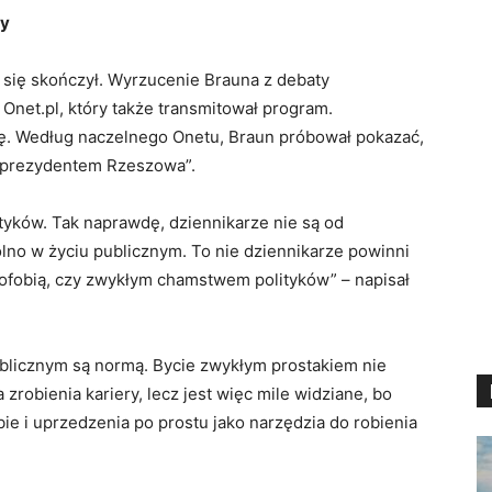
ry
 się skończył. Wyrzucenie Brauna z debaty
Onet.pl, który także transmitował program.
ję. Według naczelnego Onetu, Braun próbował pokazać,
a prezydentem Rzeszowa”.
tyków. Tak naprawdę, dziennikarze nie są od
lno w życiu publicznym. To nie dziennikarze powinni
fobią, czy zwykłym chamstwem polityków” – napisał
ublicznym są normą. Bycie zwykłym prostakiem nie
a zrobienia kariery, lecz jest więc mile widziane, bo
ie i uprzedzenia po prostu jako narzędzia do robienia