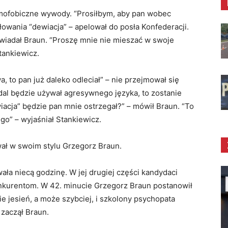
mofobiczne wywody. “Prosiłbym, aby pan wobec
owania “dewiacja” – apelował do posła Konfederacji.
owiadał Braun. “Proszę mnie nie mieszać w swoje
tankiewicz.
wa, to pan już daleko odleciał” – nie przejmował się
adal będzie używał agresywnego języka, to zostanie
iacja” będzie pan mnie ostrzegał?” – mówił Braun. “To
ego” – wyjaśniał Stankiewicz.
wał w swoim stylu Grzegorz Braun.
wała niecą godzinę. W jej drugiej części kandydaci
nkurentom. W 42. minucie Grzegorz Braun postanowił
ie jesień, a może szybciej, i szkolony psychopata
 zaczął Braun.