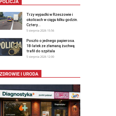
POLICJA
Trzy wypadki w Rzeszowie i
okolicach w ciągu kilku godzin.
Cztery...
5 sierpnia 2026 15:56
Poszło o jednego papierosa.
18-latek ze złamaną żuchwą
trafił do szpitala
5 sierpnia 2026 12:00
ZDROWIE I URODA