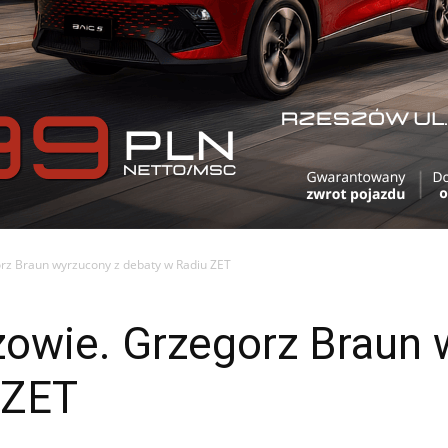
rz Braun wyrzucony z debaty w Radiu ZET
owie. Grzegorz Braun 
 ZET