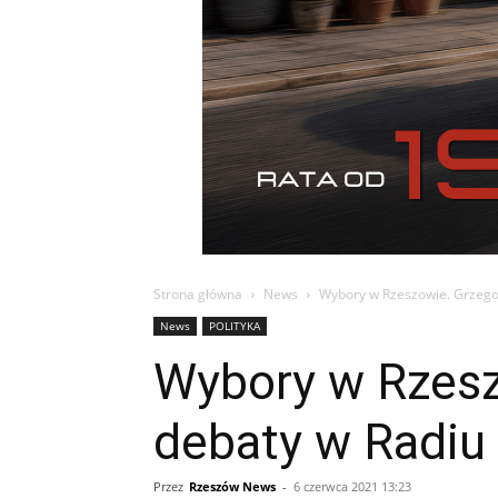
Strona główna
News
Wybory w Rzeszowie. Grzego
News
POLITYKA
Wybory w Rzesz
debaty w Radiu
Przez
Rzeszów News
-
6 czerwca 2021 13:23