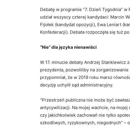
Debatę w programie “7. Dzień Tygodnia” w R
udział wszyscy czterej kandydaci: Marcin W
Fijołek (kandydat opozycji), Ewa Leniart (k
Konfederacji). Debata rozpoczęła się tuż po
“Nie” dla języka nienawiści
W 17. minucie debaty Andrzej Stankiewicz za
prezydenta, pozwoliliby na zorganizowanie
przypomniał, że w 2019 roku marsz równośc
decyzję uchylił sąd administracyjny.
“Przestrzeń publiczna nie może być zawłasz
antycywilizacji. Na mojej wachcie, na mojej
czy jakichkolwiek zachowań nie tylko społec
szkodliwych, ryzykownych, niegodnych” – 