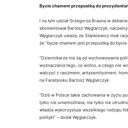
Bycie chamem przepustką do prezydentu
I na tym udział Grzegorza Brauna w debacie
skomentował Bartosz Węglarczyk, naczelny 
Węglarczyk uważa, że Stankiewicz miał rac
że “bycie chamem jest przepustką do byci
“Dziennikarze nie są od wychowywania poli
wyznaczania tego, co wolno, a czego nie wo
walczyć z rasizmem, antysemityzmem, homo
na Facebooku Bartosz Węglarczyk.
“Dziś w Polsce takie zachowania w życiu p
tylko nie uniemożliwia, nie tylko nie utrudni
władza wykorzystuje wszelkiego rodzaju fob
polityki” – dodał Węglarczyk.