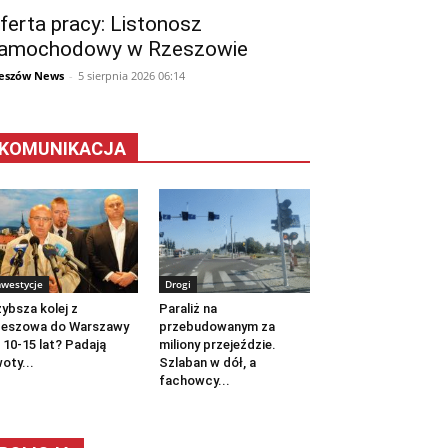
ferta pracy: Listonosz
amochodowy w Rzeszowie
eszów News
-
5 sierpnia 2026 06:14
KOMUNIKACJA
nwestycje
Drogi
ybsza kolej z
Paraliż na
zeszowa do Warszawy
przebudowanym za
 10-15 lat? Padają
miliony przejeździe.
oty...
Szlaban w dół, a
fachowcy...