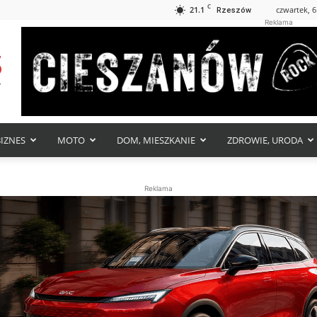
C
21.1
czwartek, 6
Rzeszów
Reklama
BIZNES
MOTO
DOM, MIESZKANIE
ZDROWIE, URODA
Reklama