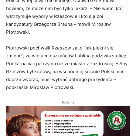
Polsce w tej chwili nie istnieje. Ustawa o GIS mówi
bowiem, że może nim być tylko lekarz. – Nie wiem, kto
wstrzymuje wybory w Rzeszowie i kto się boi
kandydatury Grzegorza Brauna – mówił Mirosław
Piotrowski.
Piotrowski pochwalił Rzeszów za to “jak piękni się
zmienił”, że wielu mieszkańców Lublina podziwia stolicę
Podkarpacia i patrzy na nasze miasto z zazdrością. – Aby
Rzeszów był królową na wschodniej ścianie Polski musi
dobrze wybrać, musi wybrać dobrego prezydenta –
podkreślał Mirosław Piotrowski.
Reklama