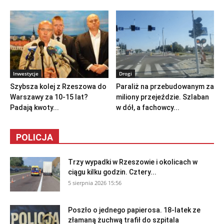
Inwestycje
Drogi
Szybsza kolej z Rzeszowa do
Paraliż na przebudowanym za
Warszawy za 10-15 lat?
miliony przejeździe. Szlaban
Padają kwoty...
w dół, a fachowcy...
POLICJA
Trzy wypadki w Rzeszowie i okolicach w
ciągu kilku godzin. Cztery...
5 sierpnia 2026 15:56
Poszło o jednego papierosa. 18-latek ze
złamaną żuchwą trafił do szpitala