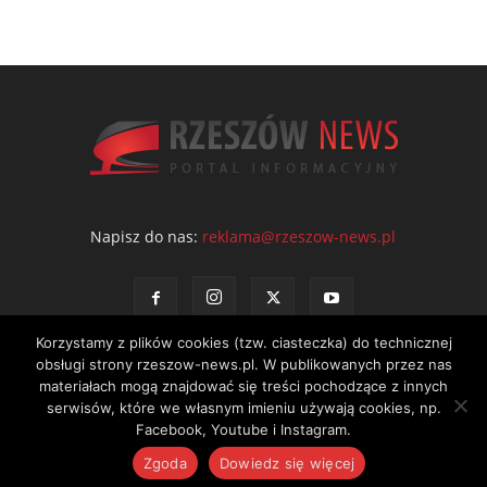
Napisz do nas:
reklama@rzeszow-news.pl
Korzystamy z plików cookies (tzw. ciasteczka) do technicznej
obsługi strony rzeszow-news.pl. W publikowanych przez nas
materiałach mogą znajdować się treści pochodzące z innych
serwisów, które we własnym imieniu używają cookies, np.
Kontakt
Polityka prywatności
Regulamin portalu
Facebook, Youtube i Instagram.
© NEWS Sp. z o.o. - wydawca portalu Rzeszów News. Wszystkie prawa
Zgoda
Dowiedz się więcej
zastrzeżone. Tel.: 601 97 55 30