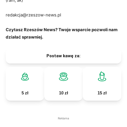
(ram, ak)
redakcja@rzeszow-news.pl
Czytasz Rzeszów News? Twoje wsparcie pozwoli nam
działać sprawniej.
Postaw kawę za:
5 zł
10 zł
15 zł
Reklama