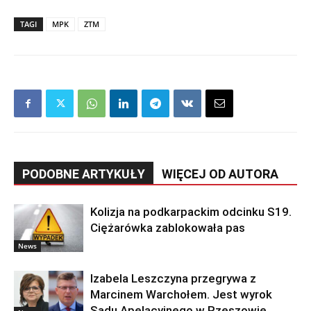
TAGI
MPK
ZTM
PODOBNE ARTYKUŁY
WIĘCEJ OD AUTORA
Kolizja na podkarpackim odcinku S19.
Ciężarówka zablokowała pas
News
Izabela Leszczyna przegrywa z
Marcinem Warchołem. Jest wyrok
Sądu Apelacyjnego w Rzeszowie