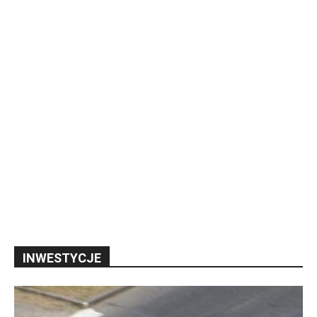
INWESTYCJE