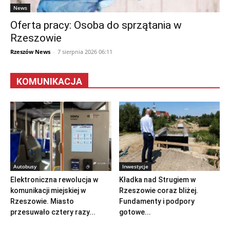
News
Oferta pracy: Osoba do sprzątania w
Rzeszowie
Rzeszów News
-
7 sierpnia 2026 06:11
KOMUNIKACJA
Autobusy
Inwestycje
Elektroniczna rewolucja w
Kładka nad Strugiem w
komunikacji miejskiej w
Rzeszowie coraz bliżej.
Rzeszowie. Miasto
Fundamenty i podpory
przesuwało cztery razy...
gotowe...