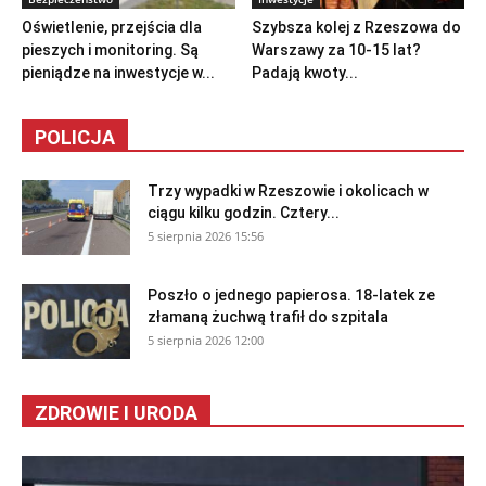
Oświetlenie, przejścia dla
Szybsza kolej z Rzeszowa do
pieszych i monitoring. Są
Warszawy za 10-15 lat?
pieniądze na inwestycje w...
Padają kwoty...
POLICJA
Trzy wypadki w Rzeszowie i okolicach w
ciągu kilku godzin. Cztery...
5 sierpnia 2026 15:56
Poszło o jednego papierosa. 18-latek ze
złamaną żuchwą trafił do szpitala
5 sierpnia 2026 12:00
ZDROWIE I URODA