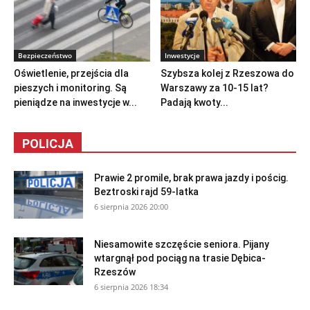
Bezpieczeństwo
Inwestycje
Oświetlenie, przejścia dla
Szybsza kolej z Rzeszowa do
pieszych i monitoring. Są
Warszawy za 10-15 lat?
pieniądze na inwestycje w...
Padają kwoty...
POLICJA
Prawie 2 promile, brak prawa jazdy i pościg.
Beztroski rajd 59-latka
6 sierpnia 2026 20:00
Niesamowite szczęście seniora. Pijany
wtargnął pod pociąg na trasie Dębica-
Rzeszów
6 sierpnia 2026 18:34