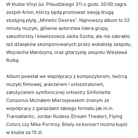
W klubie Vinyl (ul. Piłsudzkiego 31) o godz. 20:00 zagra
zespół Arlon, którzy będą promować swoją drugą
studyjną płytę „Mimetic Desires”. Najnowszy album to 52
minuty muzyki, głównie autorstwa lidera grupy,
saksofonisty i klawiszowca Jacka Szotta, ale nie zabrakło
też dźwięków skomponowanych przez wokalistę zespołu,
Wojciecha Mandzyna, oraz gitarzystę zespołu Wiesława
Rutkę.
Album powstał we współpracy z kompozytorem, twórcą
muzyki filmowej, aranżerem i orkiestratorem,
założycielem symfonicznej orkiestry Sinfonietta
Consonus Michałem Mierzejewskim znanym ze
współpracy z gwiazdami takiego formatu jak m.in.
Transatlantic, Jordan Rudess (Dream Theater), Flying
Colors czy Mike Portnoy. Bilety na koncert można kupić
w klubie za 15 zł.