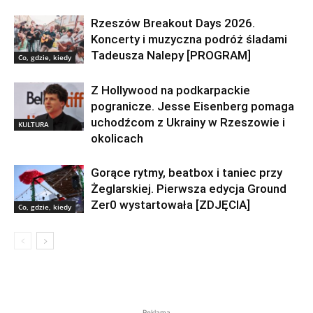
Rzeszów Breakout Days 2026.
Koncerty i muzyczna podróż śladami
Tadeusza Nalepy [PROGRAM]
Co, gdzie, kiedy
Z Hollywood na podkarpackie
pogranicze. Jesse Eisenberg pomaga
uchodźcom z Ukrainy w Rzeszowie i
KULTURA
okolicach
Gorące rytmy, beatbox i taniec przy
Żeglarskiej. Pierwsza edycja Ground
Zer0 wystartowała [ZDJĘCIA]
Co, gdzie, kiedy
Reklama