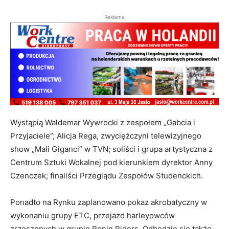
Reklama
Wystąpią Waldemar Wywrocki z zespołem „Gabcia i
Przyjaciele”; Alicja Rega, zwyciężczyni telewizyjnego
show „Mali Giganci” w TVN; soliści i grupa artystyczna z
Centrum Sztuki Wokalnej pod kierunkiem dyrektor Anny
Czenczek; finaliści Przeglądu Zespołów Studenckich.
Ponadto na Rynku zaplanowano pokaz akrobatyczny w
wykonaniu grupy ETC, przejazd harleyowców
zrzeszonych w grupie Ronin Riders. Odbędzie się także