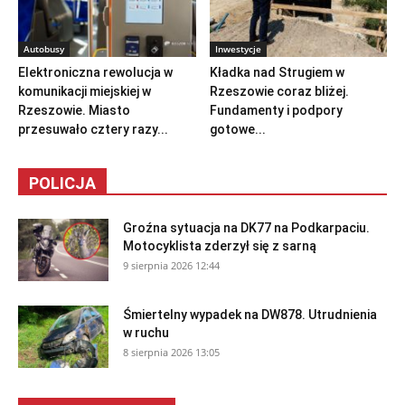
Autobusy
Inwestycje
Elektroniczna rewolucja w
Kładka nad Strugiem w
komunikacji miejskiej w
Rzeszowie coraz bliżej.
Rzeszowie. Miasto
Fundamenty i podpory
przesuwało cztery razy...
gotowe...
POLICJA
Groźna sytuacja na DK77 na Podkarpaciu.
Motocyklista zderzył się z sarną
9 sierpnia 2026 12:44
Śmiertelny wypadek na DW878. Utrudnienia
w ruchu
8 sierpnia 2026 13:05