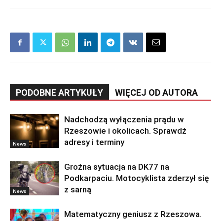
PODOBNE ARTYKUŁY
WIĘCEJ OD AUTORA
Nadchodzą wyłączenia prądu w
Rzeszowie i okolicach. Sprawdź
adresy i terminy
News
Groźna sytuacja na DK77 na
Podkarpaciu. Motocyklista zderzył się
z sarną
News
Matematyczny geniusz z Rzeszowa.