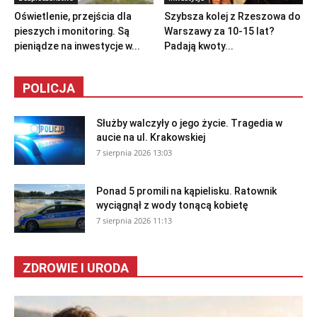
Oświetlenie, przejścia dla
Szybsza kolej z Rzeszowa do
pieszych i monitoring. Są
Warszawy za 10-15 lat?
pieniądze na inwestycje w...
Padają kwoty...
POLICJA
Służby walczyły o jego życie. Tragedia w
aucie na ul. Krakowskiej
7 sierpnia 2026 13:03
Ponad 5 promili na kąpielisku. Ratownik
wyciągnął z wody tonącą kobietę
7 sierpnia 2026 11:13
ZDROWIE I URODA