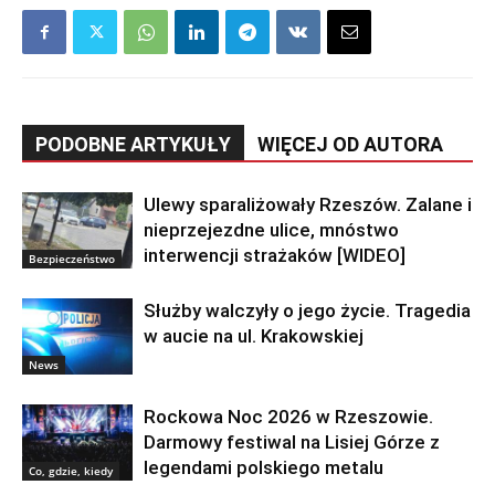
PODOBNE ARTYKUŁY
WIĘCEJ OD AUTORA
Ulewy sparaliżowały Rzeszów. Zalane i
nieprzejezdne ulice, mnóstwo
interwencji strażaków [WIDEO]
Bezpieczeństwo
Służby walczyły o jego życie. Tragedia
w aucie na ul. Krakowskiej
News
Rockowa Noc 2026 w Rzeszowie.
Darmowy festiwal na Lisiej Górze z
legendami polskiego metalu
Co, gdzie, kiedy