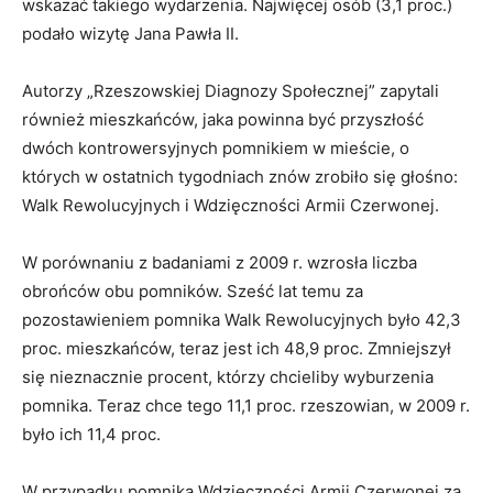
wskazać takiego wydarzenia. Najwięcej osób (3,1 proc.)
podało wizytę Jana Pawła II.
Autorzy „Rzeszowskiej Diagnozy Społecznej” zapytali
również mieszkańców, jaka powinna być przyszłość
dwóch kontrowersyjnych pomnikiem w mieście, o
których w ostatnich tygodniach znów zrobiło się głośno:
Walk Rewolucyjnych i Wdzięczności Armii Czerwonej.
W porównaniu z badaniami z 2009 r. wzrosła liczba
obrońców obu pomników. Sześć lat temu za
pozostawieniem pomnika Walk Rewolucyjnych było 42,3
proc. mieszkańców, teraz jest ich 48,9 proc. Zmniejszył
się nieznacznie procent, którzy chcieliby wyburzenia
pomnika. Teraz chce tego 11,1 proc. rzeszowian, w 2009 r.
było ich 11,4 proc.
W przypadku pomnika Wdzięczności Armii Czerwonej za