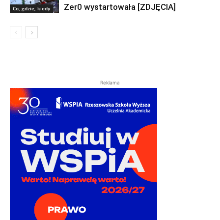
Zer0 wystartowała [ZDJĘCIA]
Co, gdzie, kiedy
Reklama