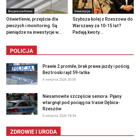
Bezpieczeństwo
Inwestycje
Oświetlenie, przejścia dla
Szybsza kolej z Rzeszowa do
pieszych i monitoring. Są
Warszawy za 10-15 lat?
pieniądze na inwestycje w...
Padają kwoty...
POLICJA
Prawie 2 promile, brak prawa jazdy i pościg.
Beztroski rajd 59-latka
6 sierpnia 2026 20:00
Niesamowite szczęście seniora. Pijany
wtargnął pod pociąg na trasie Dębica-
Rzeszów
6 sierpnia 2026 18:34
ZDROWIE I URODA