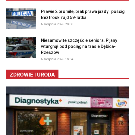
Prawie 2 promile, brak prawa jazdy i pościg.
Beztroski rajd 59-latka
6 sierpnia 2026 20:00
Niesamowite szczęście seniora. Pijany
wtargnął pod pociąg na trasie Dębica-
Rzeszów
6 sierpnia 2026 18:34
ZDROWIE I URODA