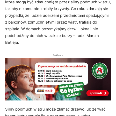
które mogą być zdmuchnięte przez silny podmuch wiatru,
tak aby nikomu nie zrobiły krzywdy. Co roku zdarzają się
przypadki, że ludzie uderzeni przedmiotami spadającymi
z balkonów, zdmuchniętymi przez wiatr, trafiają do
szpitala. W domach pozamykajmy drzwi i okna i nie
podchodźmy do nich w trakcie burzy – radzi Marcin
Betleja.
Reklama
Silny podmuch wiatru może złamać drzewo lub zerwać
konar, który zerwie linie energetyczne, a który