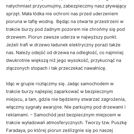
natychmiast przycumujmy, zabezpieczmy nasz pływający
sprzęt. Mała łódka nie ochroni nas przed uderzeniem
pioruna w taflę wodną. Będąc na otwarte przestrzeni w
trakcie burzy pod żadnym pozorem nie chrońmy się pod
drzewem. Piorun zawsze uderza w najwyższy punkt.
Jeżeli trafi w drzewo ładunek elektryczny porazi także
nas. Należy odejść od drzewa na odległość, co najmniej
dwukrotnie większą niż jego wysokość, przykucnąć na
złączonych stopach i tak przeczekać nawałnicę.
Idąc w grupie rozłączmy się. Jadąc samochodem w
trakcie burzy najlepiej zaparkować w bezpiecznym
miejscu, a tam, gdzie nie będziemy stwarzać zagrożenia,
włączmy sygnały awaryjne. Nie parkujmy pod drzewami i
reklamami. – Samochód jest bezpiecznym miejscem w
trakcie wyładowań atmosferycznych. Tworzy tzw. Puszkę
Faradaya, po której piorun ześlizgnie się po naszej