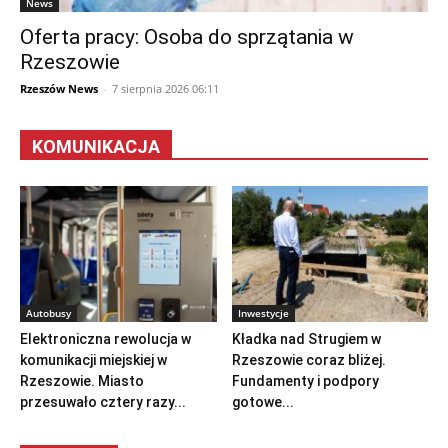
News
Oferta pracy: Osoba do sprzątania w
Rzeszowie
Rzeszów News
-
7 sierpnia 2026 06:11
KOMUNIKACJA
Autobusy
Inwestycje
Elektroniczna rewolucja w
Kładka nad Strugiem w
komunikacji miejskiej w
Rzeszowie coraz bliżej.
Rzeszowie. Miasto
Fundamenty i podpory
przesuwało cztery razy...
gotowe...