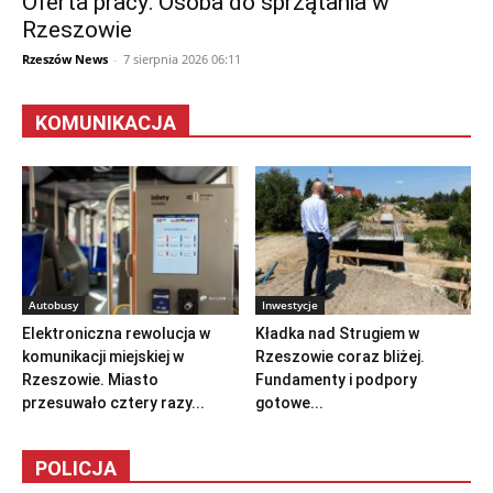
Oferta pracy: Osoba do sprzątania w
Rzeszowie
Rzeszów News
-
7 sierpnia 2026 06:11
KOMUNIKACJA
Autobusy
Inwestycje
Elektroniczna rewolucja w
Kładka nad Strugiem w
komunikacji miejskiej w
Rzeszowie coraz bliżej.
Rzeszowie. Miasto
Fundamenty i podpory
przesuwało cztery razy...
gotowe...
POLICJA