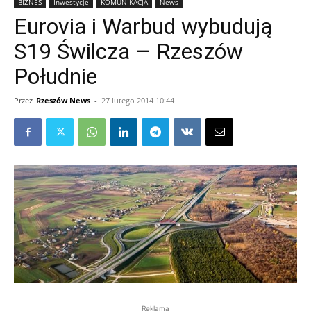
BIZNES
Inwestycje
KOMUNIKACJA
News
Eurovia i Warbud wybudują
S19 Świlcza – Rzeszów
Południe
Przez
Rzeszów News
-
27 lutego 2014 10:44
Reklama