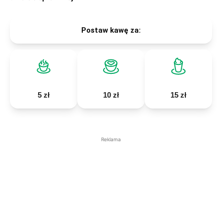
Postaw kawę za:
5 zł
10 zł
15 zł
Reklama