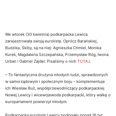
We wtorek (30 kwietnia) podkarpacka Lewica
zarejestrowała swoją eurolistę. Oprócz Barańskiej,
Budzika, Skiby, są na niej: Agnieszka Chmiel, Monika
Kurek, Magdalena Szczepańska, Przemysław Róg, Iwona
Urban i Gabriel Zajdel. Pisaliśmy o nich
TUTAJ
.
– To fantastyczna drużyna młodych ludzi, sprawdzonych
w samorządowym i społecznym boju – komplementuje
ich Wiesław Buż, współprzewodniczący podkarpackiej
Nowej Lewicy i wicewojewoda podkarpacki, który walkę o
europarlament powierzył młodym.
Podkarpacką eurolistę Lewicy podpisało ponad 16 tys.