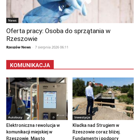
News
Oferta pracy: Osoba do sprzątania w
Rzeszowie
Rzeszów News
-
7 sierpnia 2026 06:11
KOMUNIKACJA
Autobusy
Inwestycje
Elektroniczna rewolucja w
Kładka nad Strugiem w
komunikacji miejskiej w
Rzeszowie coraz bliżej.
Rzeszowie. Miasto
Fundamenty i podpory