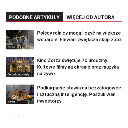
PODOBNE ARTYKUŁY
WIĘCEJ OD AUTORA
Polscy rolnicy mogą liczyć na większe
wsparcie. Elewarr zwiększa skup zbóż
News
Kino Zorza świętuje 70 urodziny.
Kultowe filmy na ekranie oraz muzyka
na żywo
Co, gdzie, kiedy
Podkarpacie stawia na bezzałogowce
i sztuczną inteligencję. Poszukiwani
inwestorzy
News