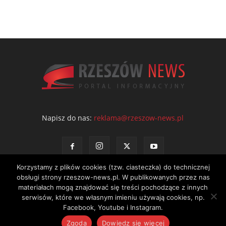
Napisz do nas:
reklama@rzeszow-news.pl
Korzystamy z plików cookies (tzw. ciasteczka) do technicznej
obsługi strony rzeszow-news.pl. W publikowanych przez nas
materiałach mogą znajdować się treści pochodzące z innych
serwisów, które we własnym imieniu używają cookies, np.
Kontakt
Polityka prywatności
Regulamin portalu
Facebook, Youtube i Instagram.
© NEWS Sp. z o.o. - wydawca portalu Rzeszów News. Wszystkie prawa
Zgoda
Dowiedz się więcej
zastrzeżone. Tel.: 601 97 55 30