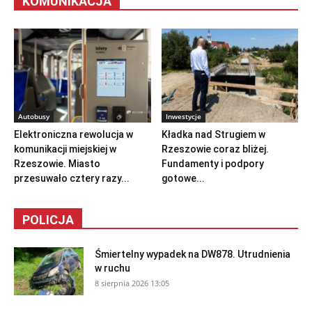
KOMUNIKACJA
Autobusy
Inwestycje
Elektroniczna rewolucja w
Kładka nad Strugiem w
komunikacji miejskiej w
Rzeszowie coraz bliżej.
Rzeszowie. Miasto
Fundamenty i podpory
przesuwało cztery razy...
gotowe...
POLICJA
Śmiertelny wypadek na DW878. Utrudnienia
w ruchu
8 sierpnia 2026 13:05