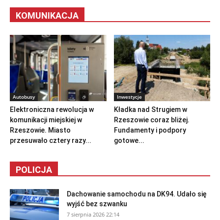
KOMUNIKACJA
Autobusy
Inwestycje
Elektroniczna rewolucja w
Kładka nad Strugiem w
komunikacji miejskiej w
Rzeszowie coraz bliżej.
Rzeszowie. Miasto
Fundamenty i podpory
przesuwało cztery razy...
gotowe...
POLICJA
Dachowanie samochodu na DK94. Udało się
wyjść bez szwanku
7 sierpnia 2026 22:14