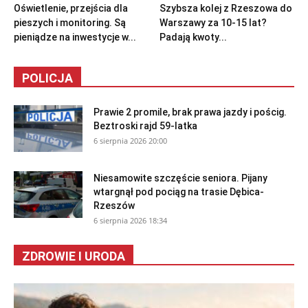
Oświetlenie, przejścia dla
Szybsza kolej z Rzeszowa do
pieszych i monitoring. Są
Warszawy za 10-15 lat?
pieniądze na inwestycje w...
Padają kwoty...
POLICJA
Prawie 2 promile, brak prawa jazdy i pościg.
Beztroski rajd 59-latka
6 sierpnia 2026 20:00
Niesamowite szczęście seniora. Pijany
wtargnął pod pociąg na trasie Dębica-
Rzeszów
6 sierpnia 2026 18:34
ZDROWIE I URODA