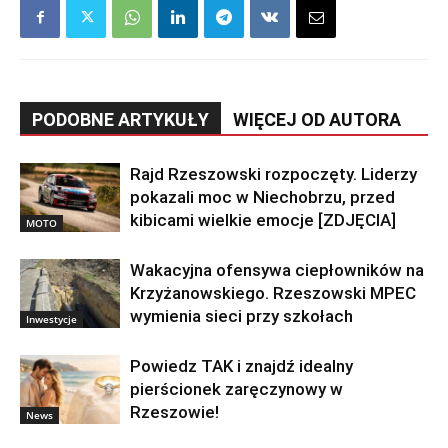
PODOBNE ARTYKUŁY
WIĘCEJ OD AUTORA
Rajd Rzeszowski rozpoczęty. Liderzy
pokazali moc w Niechobrzu, przed
kibicami wielkie emocje [ZDJĘCIA]
MOTO
Wakacyjna ofensywa ciepłowników na
Krzyżanowskiego. Rzeszowski MPEC
wymienia sieci przy szkołach
Inwestycje
Powiedz TAK i znajdź idealny
pierścionek zaręczynowy w
Rzeszowie!
News