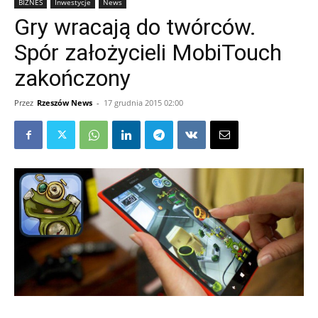
BIZNES
Inwestycje
News
Gry wracają do twórców.
Spór założycieli MobiTouch
zakończony
Przez
Rzeszów News
-
17 grudnia 2015 02:00