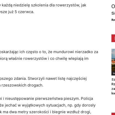
każdą niedzielę szkolenia dla rowerzystów, jak
O
wsze już 5 czerwca.
s
Rz
oskarżając ich często o to, że mundurowi nierzadko za
orą właśnie rowerzystów i co chwilę wlepiają im
I
pszego zdania. Stworzyli nawet listę najczęściej
Sz
R
 rzeszowskich drogach.
za
kw
i i nieustępowanie pierwszeństwa pieszym. Policja
e jechać w wyjątkowych sytuacjach, np. gdy dorosły
nik ma dwa metry szerokości i biegnie wzdłuż drogi,