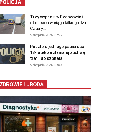
POLICJA
Trzy wypadki w Rzeszowie i
okolicach w ciągu kilku godzin.
Cztery...
5 sierpnia 2026 15:56
Poszło o jednego papierosa.
18-latek ze złamaną żuchwą
trafił do szpitala
5 sierpnia 2026 12:00
ZDROWIE I URODA