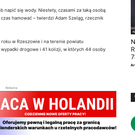
ub napić się wody. Niestety, czasami za taką osobą
że czas hamować – twierdzi Adam Szeląg, rzecznik
N
N
m roku w Rzeszowie i na terenie powiatu
R
ypadki drogowe i 41 kolizji, w których 44 osoby
7
Ar
Reklama