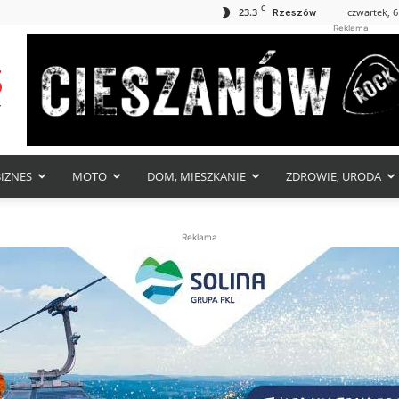
C
23.3
czwartek, 6
Rzeszów
Reklama
BIZNES
MOTO
DOM, MIESZKANIE
ZDROWIE, URODA
Reklama