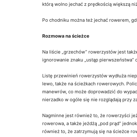
którą wolno jechać z prędkością większą ni
Po chodniku można też jechać rowerem, gdy 
Rozmowa na ścieżce
Na liście „grzechów” rowerzystów jest także
ignorowanie znaku „ustąp pierwszeństwa” 
Listę przewinień rowerzystów wydłuża niep
lewo, także na ścieżkach rowerowych. Policj
manewrów, co może doprowadzić do wypadk
nierzadko w ogóle się nie rozglądają przy z
Nagminne jest również to, że rowerzyści je
rowerowa, a także jeżdżą „pod prąd” jedno
również to, że zatrzymują się na ścieżce r