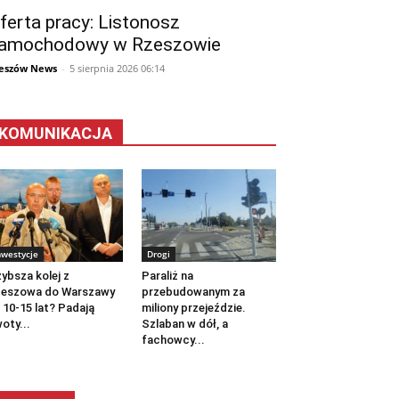
ferta pracy: Listonosz
amochodowy w Rzeszowie
eszów News
-
5 sierpnia 2026 06:14
KOMUNIKACJA
nwestycje
Drogi
ybsza kolej z
Paraliż na
zeszowa do Warszawy
przebudowanym za
 10-15 lat? Padają
miliony przejeździe.
oty...
Szlaban w dół, a
fachowcy...