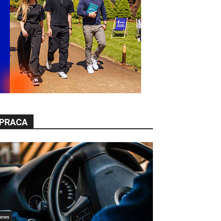
PRACA
ews