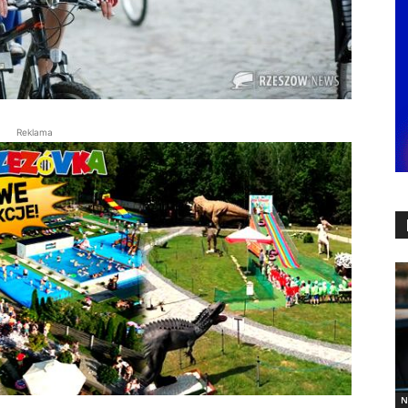
Reklama
N