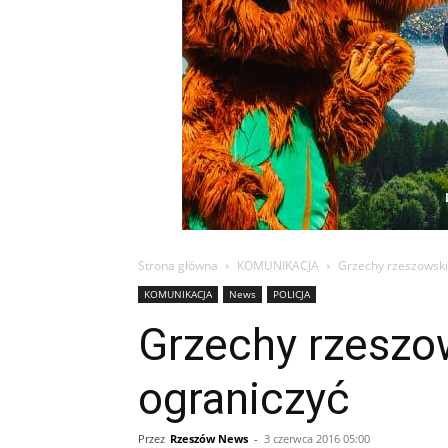
Strona główna
KOMUNIKACJA
Grzechy rzeszowskic
KOMUNIKACJA
News
POLICJA
Grzechy rzeszow
ograniczyć
Przez
Rzeszów News
-
3 czerwca 2016 05:00