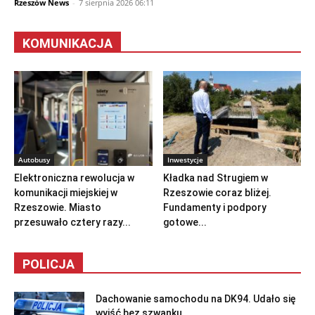
Rzeszów News
-
7 sierpnia 2026 06:11
KOMUNIKACJA
Autobusy
Inwestycje
Elektroniczna rewolucja w
Kładka nad Strugiem w
komunikacji miejskiej w
Rzeszowie coraz bliżej.
Rzeszowie. Miasto
Fundamenty i podpory
przesuwało cztery razy...
gotowe...
POLICJA
Dachowanie samochodu na DK94. Udało się
wyjść bez szwanku