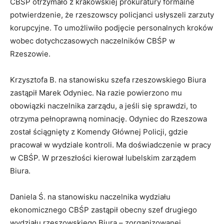
CBŚP otrzymało z krakowskiej prokuratury formalne
potwierdzenie, że rzeszowscy policjanci usłyszeli zarzuty
korupcyjne. To umożliwiło podjęcie personalnych kroków
wobec dotychczasowych naczelników CBŚP w
Rzeszowie.
Krzysztofa B. na stanowisku szefa rzeszowskiego Biura
zastąpił Marek Odyniec. Na razie powierzono mu
obowiązki naczelnika zarządu, a jeśli się sprawdzi, to
otrzyma pełnoprawną nominację. Odyniec do Rzeszowa
został ściągnięty z Komendy Głównej Policji, gdzie
pracował w wydziale kontroli. Ma doświadczenie w pracy
w CBŚP. W przeszłości kierował lubelskim zarządem
Biura.
Daniela Ś. na stanowisku naczelnika wydziału
ekonomicznego CBŚP zastąpił obecny szef drugiego
wydziału rzeszowskiego Biura – zorganizowanej