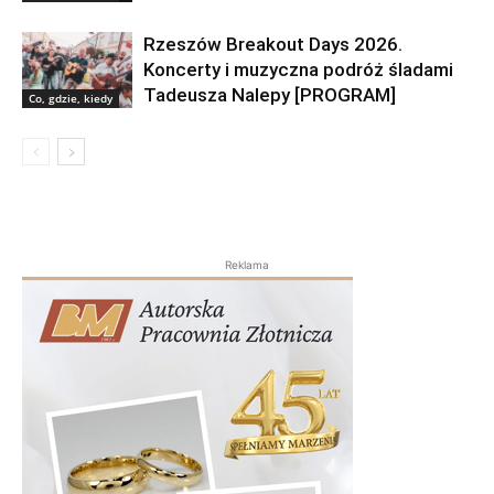
Rzeszów Breakout Days 2026.
Koncerty i muzyczna podróż śladami
Tadeusza Nalepy [PROGRAM]
Co, gdzie, kiedy
Reklama