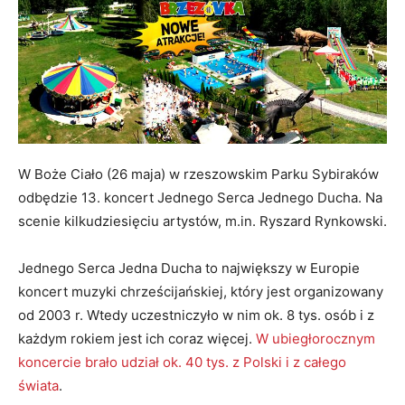
W Boże Ciało (26 maja) w rzeszowskim Parku Sybiraków
odbędzie 13. koncert Jednego Serca Jednego Ducha. Na
scenie kilkudziesięciu artystów, m.in. Ryszard Rynkowski.
Jednego Serca Jedna Ducha to największy w Europie
koncert muzyki chrześcijańskiej, który jest organizowany
od 2003 r. Wtedy uczestniczyło w nim ok. 8 tys. osób i z
każdym rokiem jest ich coraz więcej.
W ubiegłorocznym
koncercie brało udział ok. 40 tys. z Polski i z całego
świata
.