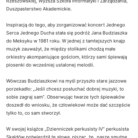
Rzeszowskiej, Wyższa Szkoła Informatyki i Zarządzania,
Duszpasterstwo Akademickie.
Inspiracją do tego, aby zorganizować koncert Jednego
Serca Jednego Ducha stała się podróż Jana Budziaszka
do Meksyku w 1981 roku. W jednej z tamtejszych knajp
muzyk zauważył, że między stolikami chodzą małe
orkiestry akompaniujące gościom, którzy sami śpiewają
piosenki do wcześniej ustalonej melodii.
Wówczas Budziaszkowi na myśl przyszło stare jazzowe
porzekadło: „Jeśli chcesz posłuchać dobrej muzyki, to
sobie zagraj sam”. Obserwując twarze tych śpiewaków
doszedł do wniosku, że człowiekowi może dać szczęście
tylko to, co sam stworzył.
W swojej książce „Dzienniczek perkusisty IV” perkusista
Skaldów potwierdził te słowa, pisząc, że „nasze smutne