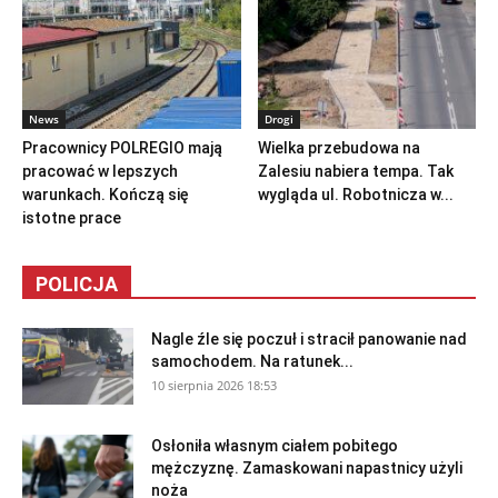
News
Drogi
Pracownicy POLREGIO mają
Wielka przebudowa na
pracować w lepszych
Zalesiu nabiera tempa. Tak
warunkach. Kończą się
wygląda ul. Robotnicza w...
istotne prace
POLICJA
Nagle źle się poczuł i stracił panowanie nad
samochodem. Na ratunek...
10 sierpnia 2026 18:53
Osłoniła własnym ciałem pobitego
mężczyznę. Zamaskowani napastnicy użyli
noża