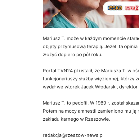
Mariusz T. może w każdym momencie starać 
objęty przymusową terapią. Jeżeli ta opini
złożyć dopiero po pół roku.
Portal TVN24.pl ustalił, że Mariusza T. w o
funkcjonariuszy służby więziennej, którzy z
wydał we wtorek Jacek Włodarski, dyrektor
Mariusz T. to pedofil. W 1989 r. został ska
Potem na mocy amnestii zamieniono mu ją na
zakładu karnego w Rzeszowie.
redakcja@rzeszow-news.pl