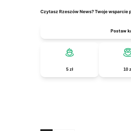
Czytasz Rzeszów News? Twoje wsparcie po
Postaw k
5 zł
10 z