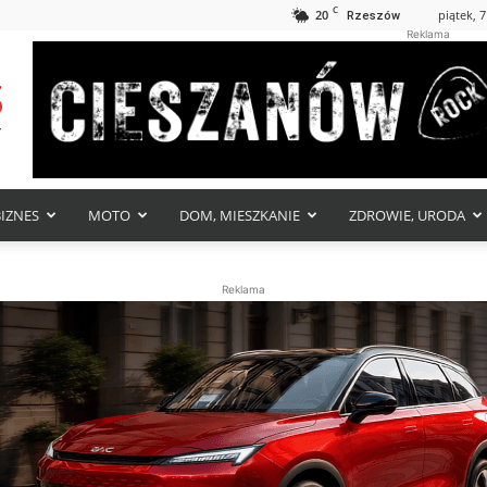
C
20
piątek, 7
Rzeszów
Reklama
BIZNES
MOTO
DOM, MIESZKANIE
ZDROWIE, URODA
Reklama