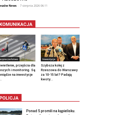
eszów News
-
7 sierpnia 2026 06:11
KOMUNIKACJA
ezpieczeństwo
Inwestycje
wietlenie, przejścia dla
Szybsza kolej z
eszych i monitoring. Są
Rzeszowa do Warszawy
eniądze na inwestycje
za 10-15 lat? Padają
..
kwoty...
POLICJA
Ponad 5 promili na kąpielisku.