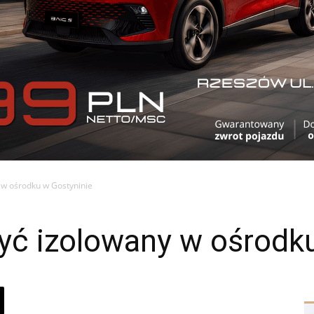
 w ośrodku w Gostyninie
yć izolowany w ośrodk