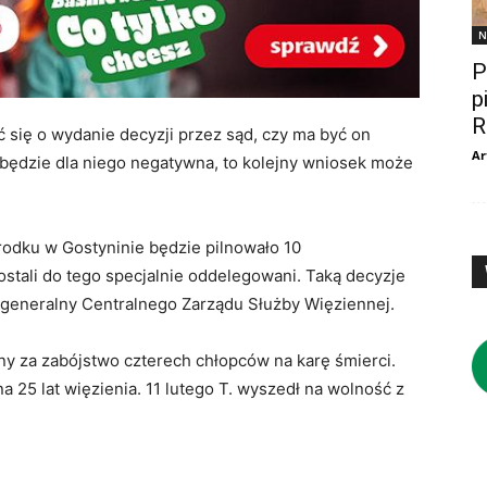
N
P
p
R
się o wydanie decyzji przez sąd, czy ma być on
Ar
a będzie dla niego negatywna, to kolejny wniosek może
środku w Gostyninie będzie pilnowało 10
ostali do tego specjalnie oddelegowani. Taką decyzje
 generalny Centralnego Zarządu Służby Więziennej.
zany za zabójstwo czterech chłopców na karę śmierci.
 25 lat więzienia. 11 lutego T. wyszedł na wolność z