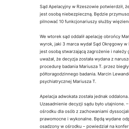
Sąd Apelacyjny w Rzeszowie potwierdził, że 
jest osobą niebezpieczną. Będzie przymus
pilnować 10 funkcjonariuszy służby więzien
We wtorek sąd oddalił apelację obrońcy Ma
wyrok, jaki 3 marca wydał Sąd Okręgowy w 
jest osobą stwarzającą zagrożenie i należy
uważał, że decyzja została wydana z naru
procedurę badania Mariusza T. przez biegły
półtoragodzinnego badania. Marcin Lewand
psychiatrycznej Mariusza T.
Apelacja adwokata została jednak oddalona.
Uzasadnienie decyzji sądu było utajnione. 
ośrodku dla osób z zachowaniami dyssocjal
prawomocne i wykonalne. Będą wydane odpow
osadzony w ośrodku – powiedział na konfe