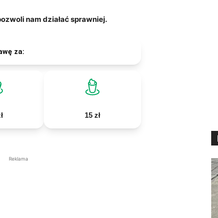
zwoli nam działać sprawniej.
awę za:
ł
15 zł
Reklama