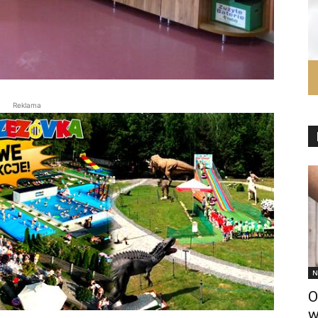
Reklama
N
O
w