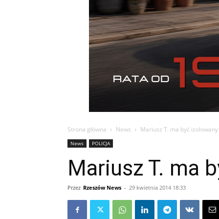
Strona główna
News
Mariusz T. ma być izolowany
News
POLICJA
Mariusz T. ma b
Przez
Rzeszów News
-
29 kwietnia 2014 18:33