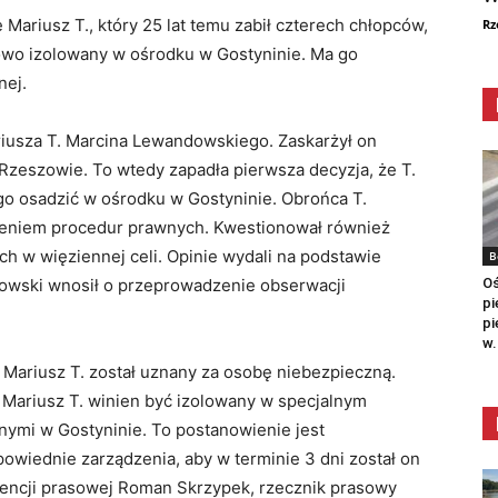
Mariusz T., który 25 lat temu zabił czterech chłopców,
Rz
owo izolowany w ośrodku w Gostyninie. Ma go
nej.
riusza T. Marcina Lewandowskiego. Zaskarżył on
Rzeszowie. To wtedy zapadła pierwsza decyzja, że T.
 go osadzić w ośrodku w Gostyninie. Obrońca T.
szeniem procedur prawnych. Kwestionował również
ch w więziennej celi. Opinie wydali na podstawie
B
Oś
owski wnosił o przeprowadzenie obserwacji
pi
pi
w.
 Mariusz T. został uznany za osobę niebezpieczną.
– Mariusz T. winien być izolowany w specjalnym
nymi w Gostyninie. To postanowienie jest
iednie zarządzenia, aby w terminie 3 dni został on
rencji prasowej Roman Skrzypek, rzecznik prasowy