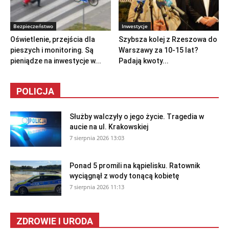
Bezpieczeństwo
Inwestycje
Oświetlenie, przejścia dla
Szybsza kolej z Rzeszowa do
pieszych i monitoring. Są
Warszawy za 10-15 lat?
pieniądze na inwestycje w...
Padają kwoty...
POLICJA
Służby walczyły o jego życie. Tragedia w
aucie na ul. Krakowskiej
7 sierpnia 2026 13:03
Ponad 5 promili na kąpielisku. Ratownik
wyciągnął z wody tonącą kobietę
7 sierpnia 2026 11:13
ZDROWIE I URODA