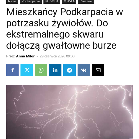
News
Podkarpacie
POGODA
MIASTA
Rzeszów
Mieszkańcy Podkarpacia w
potrzasku żywiołów. Do
ekstremalnego skwaru
dołączą gwałtowne burze
Przez
Anna Miler
-
29 czerwca 2026 09:33