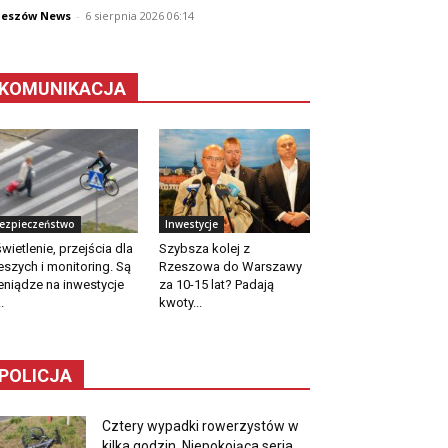
zeszów News
-
6 sierpnia 2026 06:14
KOMUNIKACJA
ezpieczeństwo
Inwestycje
wietlenie, przejścia dla
Szybsza kolej z
eszych i monitoring. Są
Rzeszowa do Warszawy
eniądze na inwestycje
za 10-15 lat? Padają
.
kwoty...
POLICJA
Cztery wypadki rowerzystów w
kilka godzin. Niepokojąca seria