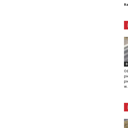
R
B
Oś
pi
pi
w..