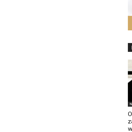
N
O
z
w