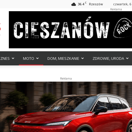
C
36.4
czwartek, 6 
Rzeszów
Reklama
IZNES
MOTO
DOM, MIESZKANIE
ZDROWIE, URODA
Reklama