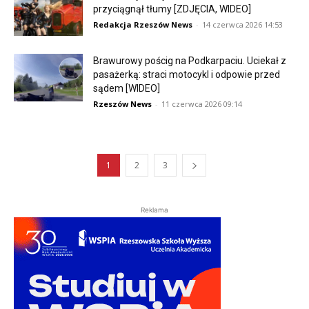
przyciągnął tłumy [ZDJĘCIA, WIDEO]
Redakcja Rzeszów News
-
14 czerwca 2026 14:53
Brawurowy pościg na Podkarpaciu. Uciekał z
pasażerką: straci motocykl i odpowie przed
sądem [WIDEO]
Rzeszów News
-
11 czerwca 2026 09:14
1
2
3
Reklama