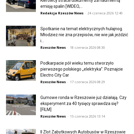
Kierowcy stracili dokumenty za nadmierną
emisję spalin [WIDEO,...
Redakcja Rzeszów News
-
24 czerwca 2026 12:40
Spotkanie na temat elektrycznych hulajnog.
Młodzież nie zna przepisów, nie wie jak jeździć
i...
Rzeszów News
-
18 czerwca 2026 08:30
Podkarpacie pół wieku temu stworzyło
pierwszego polskiego „elektryka”. Poznajcie
Electro City Car
Rzeszów News
-
17 czerwca 2026 08:29
Gumowe ronda w Rzeszowie już działają. Czy
eksperyment za 40 tysięcy sprawdza się?
[FILM]
Rzeszów News
-
15 czerwca 2026 13:14
II Zlot Zabytkowych Autobusów w Rzeszowie