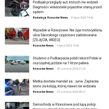
Podbijali przeglądy aut, których nie widzieli.
Diagności i właściciele pojazdów staną przed
sądem
Redakcja Rzeszów News
-
8 lipca 2026 14:42
Wypadek w Rzeszowie. Nie żyje motocyklista,
ulica Sikorskiego częściowo zablokowana
[ZDJĘCIA, WIDEO]
Rzeszów News
-
4 lipca 2026 15:42
Studenci z Podkarpacia pobili rekord Polski w
oszczędnej jeździe na 1 litrze paliwa
Rzeszów News
-
28 czerwca 2026 21:25
Matka dostała mandat za… syna. Zapłaciła
słono za kolizję, której nawet nie widziała
Rzeszów News
-
25 czerwca 2026 08:27
Samochody w Rzeszowie pod lupą policji.