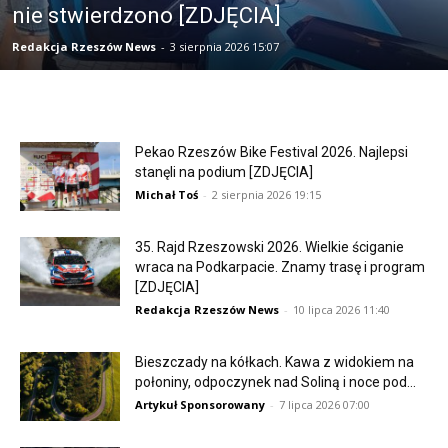
nie stwierdzono [ZDJĘCIA]
Redakcja Rzeszów News
-
3 sierpnia 2026 15:07
Pekao Rzeszów Bike Festival 2026. Najlepsi
stanęli na podium [ZDJĘCIA]
Michał Toś
-
2 sierpnia 2026 19:15
35. Rajd Rzeszowski 2026. Wielkie ściganie
wraca na Podkarpacie. Znamy trasę i program
[ZDJĘCIA]
Redakcja Rzeszów News
-
10 lipca 2026 11:40
Bieszczady na kółkach. Kawa z widokiem na
połoniny, odpoczynek nad Soliną i noce pod...
Artykuł Sponsorowany
-
7 lipca 2026 07:00