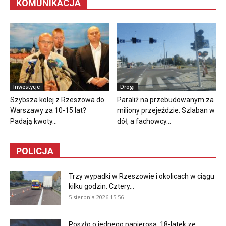
KOMUNIKACJA
Inwestycje
Drogi
Szybsza kolej z Rzeszowa do
Paraliż na przebudowanym za
Warszawy za 10-15 lat?
miliony przejeździe. Szlaban w
Padają kwoty...
dół, a fachowcy...
POLICJA
Trzy wypadki w Rzeszowie i okolicach w ciągu
kilku godzin. Cztery...
5 sierpnia 2026 15:56
Poszło o jednego papierosa. 18-latek ze