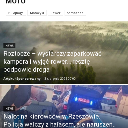
MOTO
Hulajnoga
Motocykl
Rower
Samochód
NEWS
Roztocze – wystarczy zaparkować
kampera i wyjąć rower… resztę
podpowie droga
Artykuł Sponsorowany
-
3 sierpnia 2026 07:00
NEWS
Nalot na kierowców w Rzeszowie.
Policja walczy z hałasem, ale naruszeń…