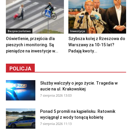
Bezpieczeństwo
Inwestycje
Oświetlenie, przejścia dla
Szybsza kolej z Rzeszowa do
pieszych i monitoring. Są
Warszawy za 10-15 lat?
pieniądze na inwestycje w...
Padają kwoty...
POLICJA
Służby walczyły o jego życie. Tragedia w
aucie na ul. Krakowskiej
7 sierpnia 2026 13:03
Ponad 5 promili na kąpielisku. Ratownik
wyciągnął z wody tonącą kobietę
7 sierpnia 2026 11:13