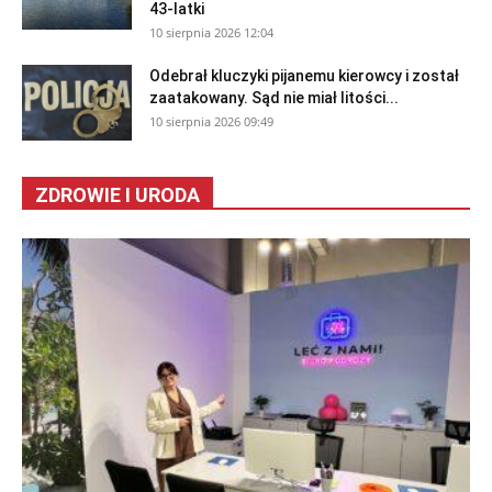
43-latki
10 sierpnia 2026 12:04
Odebrał kluczyki pijanemu kierowcy i został
zaatakowany. Sąd nie miał litości...
10 sierpnia 2026 09:49
ZDROWIE I URODA