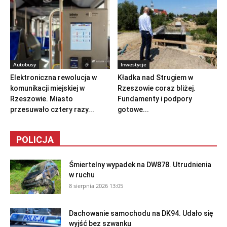
Autobusy
Inwestycje
Elektroniczna rewolucja w
Kładka nad Strugiem w
komunikacji miejskiej w
Rzeszowie coraz bliżej.
Rzeszowie. Miasto
Fundamenty i podpory
przesuwało cztery razy...
gotowe...
POLICJA
Śmiertelny wypadek na DW878. Utrudnienia
w ruchu
8 sierpnia 2026 13:05
Dachowanie samochodu na DK94. Udało się
wyjść bez szwanku