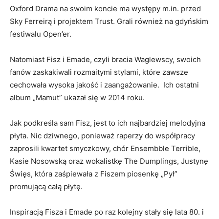
Oxford Drama na swoim koncie ma występy m.in. przed
Sky Ferreirą i projektem Trust. Grali również na gdyńskim
festiwalu Open’er.
Natomiast Fisz i Emade, czyli bracia Waglewscy, swoich
fanów zaskakiwali rozmaitymi stylami, które zawsze
cechowała wysoka jakość i zaangażowanie. Ich ostatni
album „Mamut” ukazał się w 2014 roku.
Jak podkreśla sam Fisz, jest to ich najbardziej melodyjna
płyta. Nic dziwnego, ponieważ raperzy do współpracy
zaprosili kwartet smyczkowy, chór Ensembble Terrible,
Kasie Nosowską oraz wokalistkę The Dumplings, Justynę
Święs, która zaśpiewała z Fiszem piosenkę „Pył”
promującą całą płytę.
Inspiracją Fisza i Emade po raz kolejny stały się lata 80. i