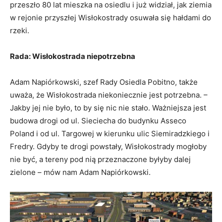
przeszło 80 lat mieszka na osiedlu i już widział, jak ziemia
w rejonie przyszłej Wisłokostrady osuwała się hałdami do
rzeki.
Rada: Wisłokostrada niepotrzebna
Adam Napiórkowski, szef Rady Osiedla Pobitno, także
uważa, że Wisłokostrada niekoniecznie jest potrzebna. –
Jakby jej nie było, to by się nic nie stało. Ważniejsza jest
budowa drogi od ul. Sieciecha do budynku Asseco
Poland i od ul. Targowej w kierunku ulic Siemiradzkiego i
Fredry. Gdyby te drogi powstały, Wisłokostrady mogłoby
nie być, a tereny pod nią przeznaczone byłyby dalej
zielone – mów nam Adam Napiórkowski.