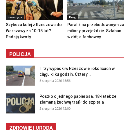
Inwestycje
Drogi
Szybsza kolej z Rzeszowa do
Paraliż na przebudowanym za
Warszawy za 10-15 lat?
miliony przejeździe. Szlaban
Padają kwoty...
w dół, a fachowcy...
POLICJA
Trzy wypadki w Rzeszowie i okolicach w
ciągu kilku godzin. Cztery...
5 sierpnia 2026 15:56
Poszło o jednego papierosa. 18-latek ze
złamaną żuchwą trafił do szpitala
5 sierpnia 2026 12:00
ZDROWIE I URODA