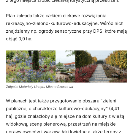
z tego miejsca zrobić ciekawą turystyczną przestrzeń.
Plan zakłada także całkiem ciekawe rozwiązania
rekreacyjno-zielono-kulturowo-edukacyjne. Wśród nich
znajdziemy np. ogrody sensoryczne przy DPS, które mają
objąć 0,9 ha.
Zdjęcie: Materiały Urzędu Miasta Rzeszowa
W planach jest także przygotowanie obszaru “zieleni
publicznej o charakterze kulturowo-edukacyjny” (4,41
ha), gdzie znalazłoby się miejsce na dom kultury z wieżą
widokową, scenę plenerową, przestrzeń na miejskie
uprawy owoców i warzyw, łąki kwietne a także tereny z