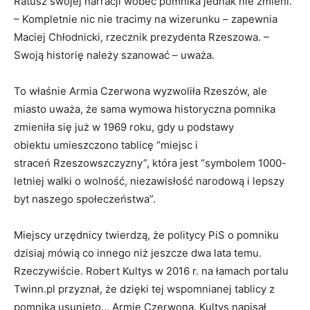
Ratusz swojej narracji wobec pomnika jednak nie zmieni.
– Kompletnie nic nie tracimy na wizerunku – zapewnia
Maciej Chłodnicki, rzecznik prezydenta Rzeszowa. –
Swoją historię należy szanować – uważa.
To właśnie Armia Czerwona wyzwoliła Rzeszów, ale
miasto uważa, że sama wymowa historyczna pomnika
zmieniła się już w 1969 roku, gdy u podstawy
obiektu umieszczono tablicę “miejsc i
straceń Rzeszowszczyzny”, która jest “symbolem 1000-
letniej walki o wolność, niezawisłość narodową i lepszy
byt naszego społeczeństwa”.
Miejscy urzędnicy twierdzą, że politycy PiS o pomniku
dzisiaj mówią co innego niż jeszcze dwa lata temu.
Rzeczywiście. Robert Kultys w 2016 r. na łamach portalu
Twinn.pl przyznał, że dzięki tej wspomnianej tablicy z
pomnika usunięto… Armię Czerwoną. Kultys napisał