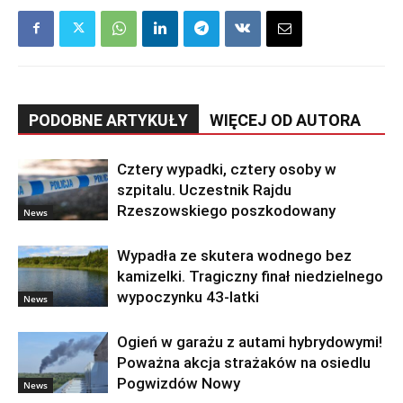
PODOBNE ARTYKUŁY
WIĘCEJ OD AUTORA
Cztery wypadki, cztery osoby w
szpitalu. Uczestnik Rajdu
Rzeszowskiego poszkodowany
News
Wypadła ze skutera wodnego bez
kamizelki. Tragiczny finał niedzielnego
wypoczynku 43-latki
News
Ogień w garażu z autami hybrydowymi!
Poważna akcja strażaków na osiedlu
Pogwizdów Nowy
News