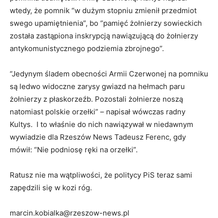
wtedy, że pomnik “w dużym stopniu zmienił przedmiot
swego upamiętnienia”, bo “pamięć żołnierzy sowieckich
została zastąpiona inskrypcją nawiązującą do żołnierzy
antykomunistycznego podziemia zbrojnego”.
“Jedynym śladem obecności Armii Czerwonej na pomniku
są ledwo widoczne zarysy gwiazd na hełmach paru
żołnierzy z płaskorzeźb. Pozostali żołnierze noszą
natomiast polskie orzełki” – napisał wówczas radny
Kultys. I to właśnie do nich nawiązywał w niedawnym
wywiadzie dla Rzeszów News Tadeusz Ferenc, gdy
mówił: “Nie podniosę ręki na orzełki”.
Ratusz nie ma wątpliwości, że politycy PiS teraz sami
zapędzili się w kozi róg.
marcin.kobialka@rzeszow-news.pl