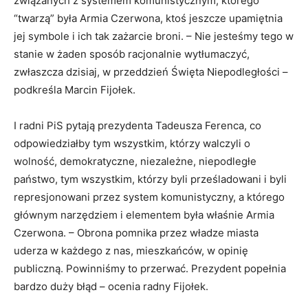
związanych z systemem komunistycznym, którego
“twarzą” była Armia Czerwona, ktoś jeszcze upamiętnia
jej symbole i ich tak zażarcie broni. – Nie jesteśmy tego w
stanie w żaden sposób racjonalnie wytłumaczyć,
zwłaszcza dzisiaj, w przeddzień Święta Niepodległości –
podkreśla Marcin Fijołek.
I radni PiS pytają prezydenta Tadeusza Ferenca, co
odpowiedziałby tym wszystkim, którzy walczyli o
wolność, demokratyczne, niezależne, niepodległe
państwo, tym wszystkim, którzy byli prześladowani i byli
represjonowani przez system komunistyczny, a którego
głównym narzędziem i elementem była właśnie Armia
Czerwona. – Obrona pomnika przez władze miasta
uderza w każdego z nas, mieszkańców, w opinię
publiczną. Powinniśmy to przerwać. Prezydent popełnia
bardzo duży błąd – ocenia radny Fijołek.