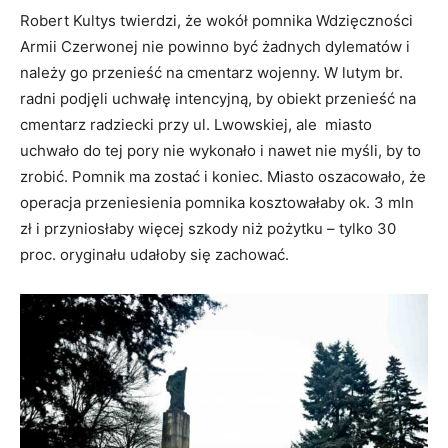
Robert Kultys twierdzi, że wokół pomnika Wdzięczności
Armii Czerwonej nie powinno być żadnych dylematów i
należy go przenieść na cmentarz wojenny. W lutym br.
radni podjęli uchwałę intencyjną, by obiekt przenieść na
cmentarz radziecki przy ul. Lwowskiej, ale miasto
uchwało do tej pory nie wykonało i nawet nie myśli, by to
zrobić. Pomnik ma zostać i koniec. Miasto oszacowało, że
operacja przeniesienia pomnika kosztowałaby ok. 3 mln
zł i przyniosłaby więcej szkody niż pożytku – tylko 30
proc. oryginału udałoby się zachować.