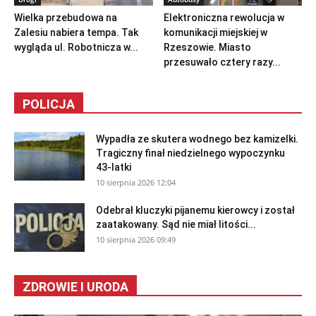
Wielka przebudowa na
Elektroniczna rewolucja w
Zalesiu nabiera tempa. Tak
komunikacji miejskiej w
wygląda ul. Robotnicza w...
Rzeszowie. Miasto
przesuwało cztery razy...
POLICJA
Wypadła ze skutera wodnego bez kamizelki.
Tragiczny finał niedzielnego wypoczynku
43-latki
10 sierpnia 2026 12:04
Odebrał kluczyki pijanemu kierowcy i został
zaatakowany. Sąd nie miał litości...
10 sierpnia 2026 09:49
ZDROWIE I URODA