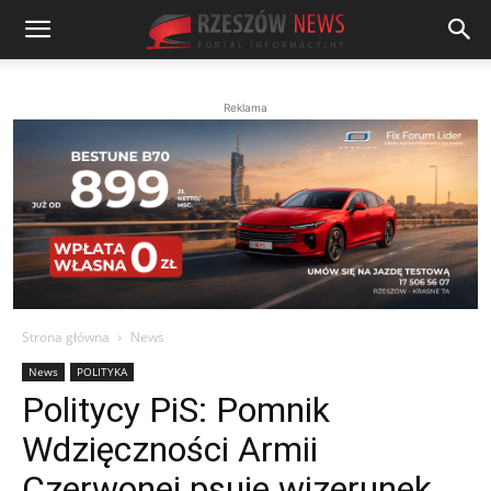
Reklama
Strona główna
News
News
POLITYKA
Politycy PiS: Pomnik
Wdzięczności Armii
Czerwonej psuje wizerunek