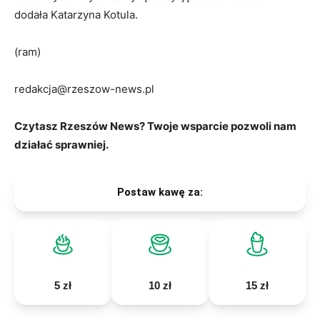
dodała Katarzyna Kotula.
(ram)
redakcja@rzeszow-news.pl
Czytasz Rzeszów News? Twoje wsparcie pozwoli nam
działać sprawniej.
Postaw kawę za:
5 zł
10 zł
15 zł