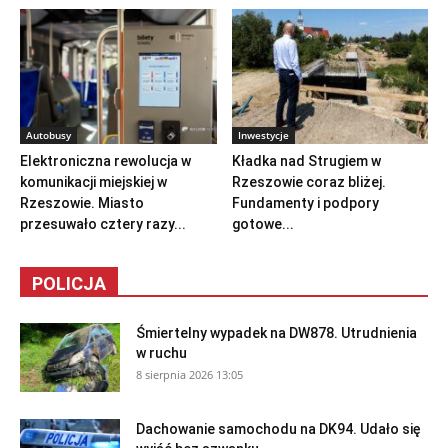
Autobusy
Inwestycje
Elektroniczna rewolucja w
Kładka nad Strugiem w
komunikacji miejskiej w
Rzeszowie coraz bliżej.
Rzeszowie. Miasto
Fundamenty i podpory
przesuwało cztery razy...
gotowe...
POLICJA
Śmiertelny wypadek na DW878. Utrudnienia
w ruchu
8 sierpnia 2026 13:05
Dachowanie samochodu na DK94. Udało się