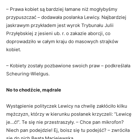
– Prawa kobiet są bardziej łamane niż mogłybyśmy
przypuszczać – dodawała posłanka Lewicy. Najbardziej
jaskrawym przykładem jest wyrok Trybunału Julii
Przyłębskiej z jesieni ub. r. o zakazie aborcji, co
doprowadziło w całym kraju do masowych strajków
kobiet.
– Kobiety zostały pozbawione swoich praw – podkreślała
Scheuring-Wielgus.
No to chodźcie, mądrale
Wystąpienie polityczek Lewicy na chwilę zakłóciło kilku
mężczyzn, którzy w kierunku posłanek krzyczeli: “Lewicę
je…ć!”. Te się nie przestraszyły. – Chce pan mikrofon?
Niech pan podejdzie! Ej, boisz się tu podejść? – zwróciła
się do nich Beata Maciejewska.