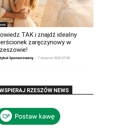
ews
owiedz TAK i znajdź idealny
ierścionek zaręczynowy w
zeszowie!
tykuł Sponsorowany
-
7 sierpnia 2026 07:00
WSPIERAJ RZESZÓW NEWS