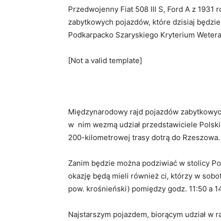
Przedwojenny Fiat 508 III S, Ford A z 1931 r
zabytkowych pojazdów, które dzisiaj będz
Podkarpacko Szaryskiego Kryterium Weter
[Not a valid template]
Międzynarodowy rajd pojazdów zabytkowych
w nim wezmą udział przedstawiciele Polski, 
200-kilometrowej trasy dotrą do Rzeszowa.
Zanim będzie można podziwiać w stolicy P
okazję będą mieli również ci, którzy w s
pow. krośnieński) pomiędzy godz. 11:50 a 1
Najstarszym pojazdem, biorącym udział w ra