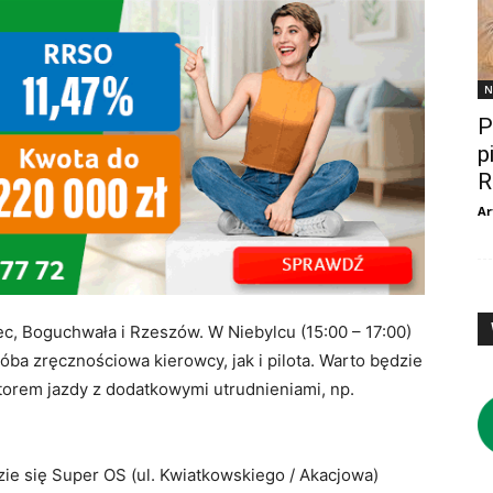
N
P
p
R
Ar
lec, Boguchwała i Rzeszów. W Niebylcu (15:00 – 17:00)
óba zręcznościowa kierowcy, jak i pilota. Warto będzie
 torem jazdy z dodatkowymi utrudnieniami, np.
zie się Super OS (ul. Kwiatkowskiego / Akacjowa)