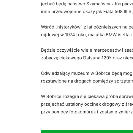
jechać będą państwo Szymańscy z Karpacza
inne przedwojenne okazy jak Fiata 508 III S,
Wśród „historyków” z lat późniejszych na p
rajdowej w 1974 roku, malutka BMW isetta 
Będzie oczywiście wiele mercedesów i saabó
zobaczą ciekawego Datsuna 120Y oraz niec
Odwiedzający muzeum w Bóbrce będą mogli 
rozstawione na drogach pomiędzy sprzętem 
W Bóbrce rozegra się ciekawa próba sprawn
przejechać ustalony odcinek drogowy z śre
przy pomocy fotokomórek i zostanie zmierz