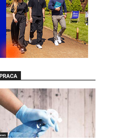
PRACA
ews