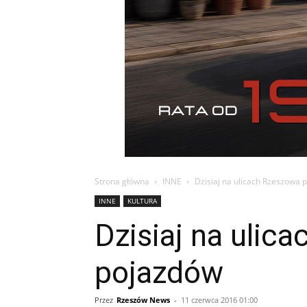
Strona główna
INNE
Dzisiaj na ulicach Rzeszowa
INNE
KULTURA
Dzisiaj na uli
pojazdów
Przez
Rzeszów News
-
11 czerwca 2016 01:00