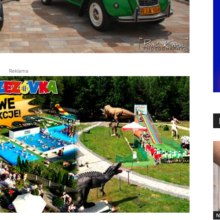
Reklama
N