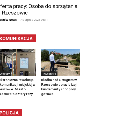
ferta pracy: Osoba do sprzątania
 Rzeszowie
eszów News
-
7 sierpnia 2026 06:11
KOMUNIKACJA
utobusy
Inwestycje
ektroniczna rewolucja
Kładka nad Strugiem w
komunikacji miejskiej w
Rzeszowie coraz bliżej.
eszowie. Miasto
Fundamenty i podpory
zesuwało cztery razy...
gotowe...
POLICJA