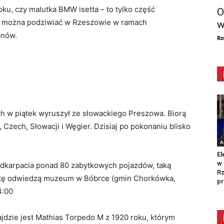
oku, czy malutka BMW isetta – to tylko część
O
ie można podziwiać w Rzeszowie w ramach
w
anów.
Rz
 w piątek wyruszył ze słowackiego Preszowa. Biorą
Czech, Słowacji i Węgier. Dzisiaj po pokonaniu blisko
A
El
w 
odkarpacia ponad 80 zabytkowych pojazdów, taką
Rz
obotę odwiedzą muzeum w Bóbrce (gmin Chorkówka,
pr
4:00
jdzie jest Mathias Torpedo M z 1920 roku, którym