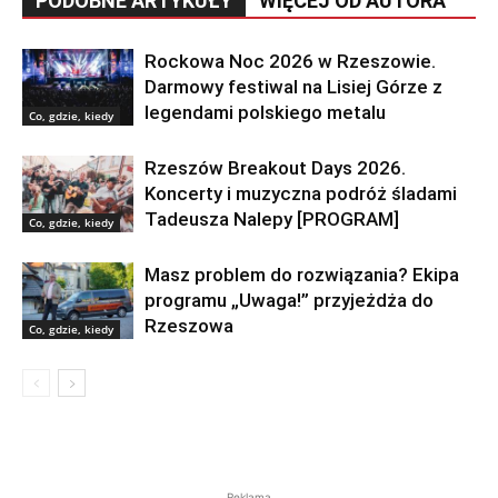
PODOBNE ARTYKUŁY
WIĘCEJ OD AUTORA
Rockowa Noc 2026 w Rzeszowie.
Darmowy festiwal na Lisiej Górze z
legendami polskiego metalu
Co, gdzie, kiedy
Rzeszów Breakout Days 2026.
Koncerty i muzyczna podróż śladami
Tadeusza Nalepy [PROGRAM]
Co, gdzie, kiedy
Masz problem do rozwiązania? Ekipa
programu „Uwaga!” przyjeżdża do
Rzeszowa
Co, gdzie, kiedy
Reklama