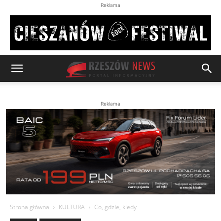
Reklama
Reklama
Strona główna
KULTURA
Co, gdzie, kiedy