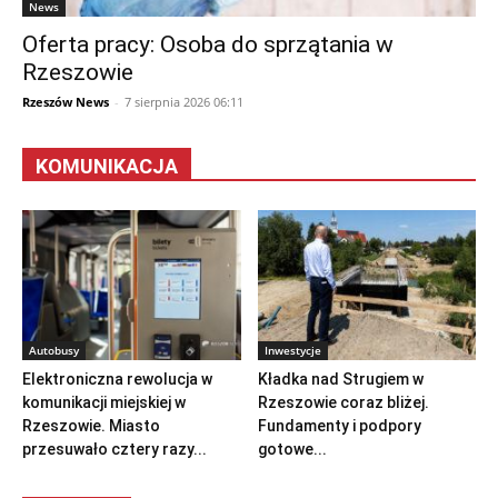
News
Oferta pracy: Osoba do sprzątania w
Rzeszowie
Rzeszów News
-
7 sierpnia 2026 06:11
KOMUNIKACJA
Autobusy
Inwestycje
Elektroniczna rewolucja w
Kładka nad Strugiem w
komunikacji miejskiej w
Rzeszowie coraz bliżej.
Rzeszowie. Miasto
Fundamenty i podpory
przesuwało cztery razy...
gotowe...