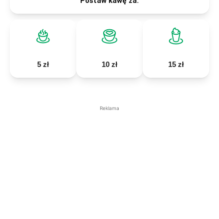
Postaw kawę za:
5 zł
10 zł
15 zł
Reklama