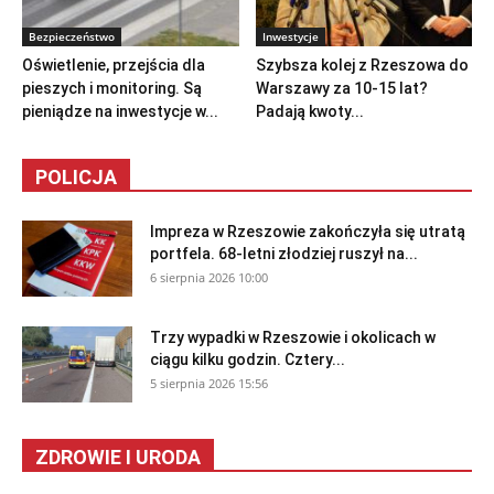
Bezpieczeństwo
Inwestycje
Oświetlenie, przejścia dla
Szybsza kolej z Rzeszowa do
pieszych i monitoring. Są
Warszawy za 10-15 lat?
pieniądze na inwestycje w...
Padają kwoty...
POLICJA
Impreza w Rzeszowie zakończyła się utratą
portfela. 68-letni złodziej ruszył na...
6 sierpnia 2026 10:00
Trzy wypadki w Rzeszowie i okolicach w
ciągu kilku godzin. Cztery...
5 sierpnia 2026 15:56
ZDROWIE I URODA