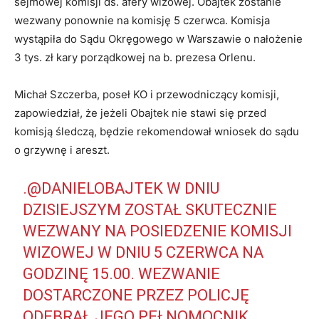
sejmowej komisji ds. afery wizowej. Obajtek zostanie
wezwany ponownie na komisję 5 czerwca. Komisja
wystąpiła do Sądu Okręgowego w Warszawie o nałożenie
3 tys. zł kary porządkowej na b. prezesa Orlenu.
Michał Szczerba, poseł KO i przewodniczący komisji,
zapowiedział, że jeżeli Obajtek nie stawi się przed
komisją śledczą, będzie rekomendował wniosek do sądu
o grzywnę i areszt.
.
@DANIELOBAJTEK
W DNIU
DZISIEJSZYM ZOSTAŁ SKUTECZNIE
WEZWANY NA POSIEDZENIE KOMISJI
WIZOWEJ W DNIU 5 CZERWCA NA
GODZINĘ 15.00. WEZWANIE
DOSTARCZONE PRZEZ POLICJĘ
ODEBRAŁ JEGO PEŁNOMOCNIK.