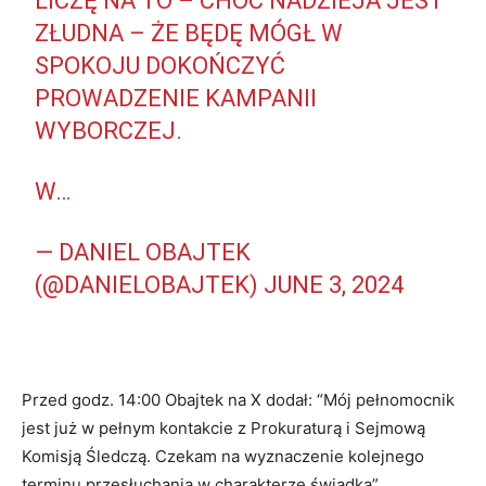
LICZĘ NA TO – CHOĆ NADZIEJA JEST
ZŁUDNA – ŻE BĘDĘ MÓGŁ W
SPOKOJU DOKOŃCZYĆ
PROWADZENIE KAMPANII
WYBORCZEJ.
W…
— DANIEL OBAJTEK
(@DANIELOBAJTEK)
JUNE 3, 2024
Przed godz. 14:00 Obajtek na X dodał: “Mój pełnomocnik
jest już w pełnym kontakcie z Prokuraturą i Sejmową
Komisją Śledczą. Czekam na wyznaczenie kolejnego
terminu przesłuchania w charakterze świadka”.