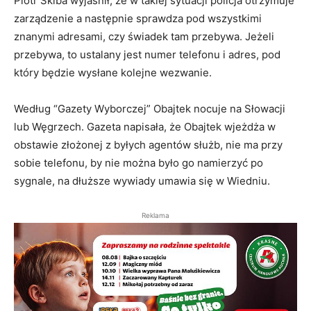
Piotr Skiba wyjaśnił, że w takiej sytuacji policja otrzymuje
zarządzenie a następnie sprawdza pod wszystkimi
znanymi adresami, czy świadek tam przebywa. Jeżeli
przebywa, to ustalany jest numer telefonu i adres, pod
który będzie wysłane kolejne wezwanie.
Według “Gazety Wyborczej” Obajtek nocuje na Słowacji
lub Węgrzech. Gazeta napisała, że Obajtek wjeżdża w
obstawie złożonej z byłych agentów służb, nie ma przy
sobie telefonu, by nie można było go namierzyć po
sygnale, na dłuższe wywiady umawia się w Wiedniu.
Reklama