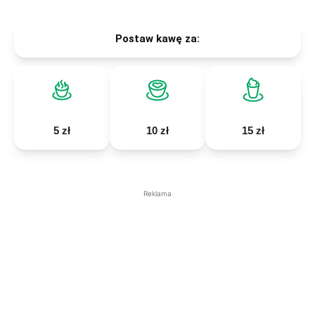
Postaw kawę za:
5 zł
10 zł
15 zł
Reklama