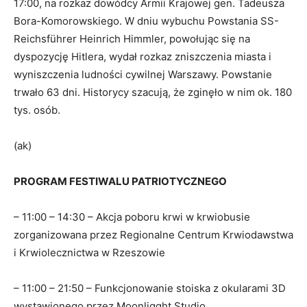
17:00, na rozkaz dowódcy Armii Krajowej gen. Tadeusza
Bora-Komorowskiego. W dniu wybuchu Powstania SS-
Reichsführer Heinrich Himmler, powołując się na
dyspozycję Hitlera, wydał rozkaz zniszczenia miasta i
wyniszczenia ludności cywilnej Warszawy. Powstanie
trwało 63 dni. Historycy szacują, że zginęło w nim ok. 180
tys. osób.
(ak)
PROGRAM FESTIWALU PATRIOTYCZNEGO
– 11:00 – 14:30 – Akcja poboru krwi w krwiobusie
zorganizowana przez Regionalne Centrum Krwiodawstwa
i Krwiolecznictwa w Rzeszowie
– 11:00 – 21:50 – Funkcjonowanie stoiska z okularami 3D
wystawionego przez Moonligght Studio