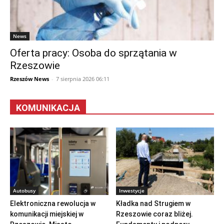
News
Oferta pracy: Osoba do sprzątania w
Rzeszowie
Rzeszów News
-
7 sierpnia 2026 06:11
KOMUNIKACJA
Autobusy
Inwestycje
Elektroniczna rewolucja w
Kładka nad Strugiem w
komunikacji miejskiej w
Rzeszowie coraz bliżej.