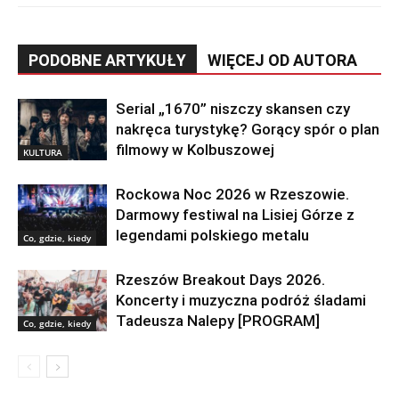
PODOBNE ARTYKUŁY
WIĘCEJ OD AUTORA
Serial „1670” niszczy skansen czy
nakręca turystykę? Gorący spór o plan
filmowy w Kolbuszowej
KULTURA
Rockowa Noc 2026 w Rzeszowie.
Darmowy festiwal na Lisiej Górze z
legendami polskiego metalu
Co, gdzie, kiedy
Rzeszów Breakout Days 2026.
Koncerty i muzyczna podróż śladami
Tadeusza Nalepy [PROGRAM]
Co, gdzie, kiedy