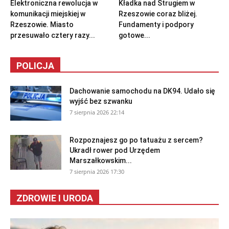
Elektroniczna rewolucja w
Kładka nad Strugiem w
komunikacji miejskiej w
Rzeszowie coraz bliżej.
Rzeszowie. Miasto
Fundamenty i podpory
przesuwało cztery razy...
gotowe...
POLICJA
Dachowanie samochodu na DK94. Udało się
wyjść bez szwanku
7 sierpnia 2026 22:14
Rozpoznajesz go po tatuażu z sercem?
Ukradł rower pod Urzędem
Marszałkowskim...
7 sierpnia 2026 17:30
ZDROWIE I URODA