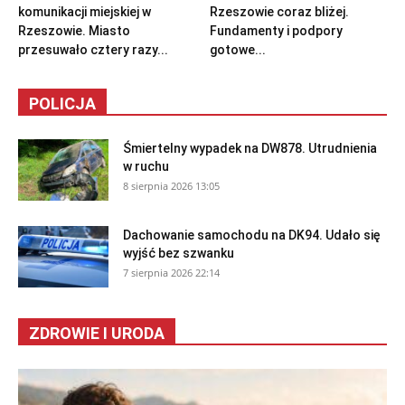
komunikacji miejskiej w
Rzeszowie coraz bliżej.
Rzeszowie. Miasto
Fundamenty i podpory
przesuwało cztery razy...
gotowe...
POLICJA
Śmiertelny wypadek na DW878. Utrudnienia
w ruchu
8 sierpnia 2026 13:05
Dachowanie samochodu na DK94. Udało się
wyjść bez szwanku
7 sierpnia 2026 22:14
ZDROWIE I URODA