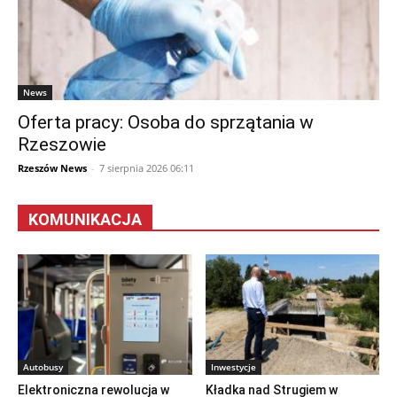
News
Oferta pracy: Osoba do sprzątania w
Rzeszowie
Rzeszów News
-
7 sierpnia 2026 06:11
KOMUNIKACJA
Autobusy
Inwestycje
Elektroniczna rewolucja w
Kładka nad Strugiem w