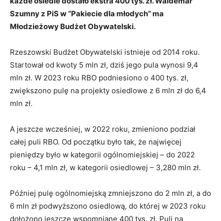
każde osiedle dostało ekstra 400 tys. zł. Waldemar
Szumny z PiS w “Pakiecie dla młodych” ma
Młodzieżowy Budżet Obywatelski.
Rzeszowski Budżet Obywatelski istnieje od 2014 roku.
Startował od kwoty 5 mln zł, dziś jego pula wynosi 9,4
mln zł. W 2023 roku RBO podniesiono o 400 tys. zł,
zwiększono pulę na projekty osiedlowe z 6 mln zł do 6,4
mln zł.
A jeszcze wcześniej, w 2022 roku, zmieniono podział
całej puli RBO. Od początku było tak, że najwięcej
pieniędzy było w kategorii ogólnomiejskiej – do 2022
roku – 4,1 mln zł, w kategorii osiedlowej – 3,280 mln zł.
Później pulę ogólnomiejską zmniejszono do 2 mln zł, a do
6 mln zł podwyższono osiedlową, do której w 2023 roku
dołożono jeszcze wspomniane 400 tys. zł. Puli na