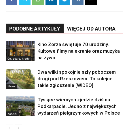
PODOBNE ARTYKUŁY
WIĘCEJ OD AUTORA
Kino Zorza świętuje 70 urodziny.
Kultowe filmy na ekranie oraz muzyka
na żywo
Co, gdzie, kiedy
Dwa wilki spokojnie szły poboczem
drogi pod Rzeszowem. To kolejne
takie zgłoszenie [WIDEO]
News
Tysiące wiernych zjedzie dziś na
Podkarpacie. Jedno z największych
wydarzeń pielgrzymkowych w Polsce
Kościół