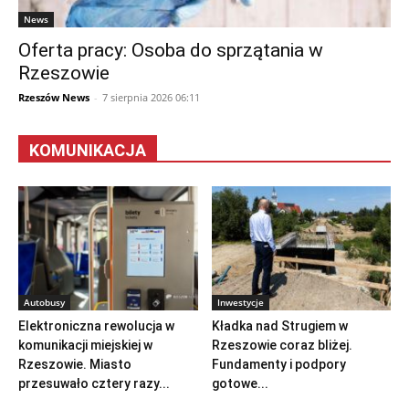
News
Oferta pracy: Osoba do sprzątania w
Rzeszowie
Rzeszów News
-
7 sierpnia 2026 06:11
KOMUNIKACJA
Autobusy
Inwestycje
Elektroniczna rewolucja w
Kładka nad Strugiem w
komunikacji miejskiej w
Rzeszowie coraz bliżej.
Rzeszowie. Miasto
Fundamenty i podpory
przesuwało cztery razy...
gotowe...