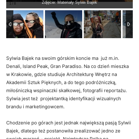
Zdjęcie: Materiały Sylwii Bajek
1
/
8
Sylwia Bajek na swoim górskim koncie ma już m.in.
Denali, Island Peak, Gran Paradiso. Na co dzień mieszka
w Krakowie, gdzie studiuje Architekturę Wnętrz na
Akademii Sztuk Pięknych, a do tego podróżniczką,
miłośniczką wspinaczki skałkowej, fotografii reportażu.
Sylwia jest też projektantką identyfikacji wizualnych
brandu i marketingowcem.
Chodzenie po górach jest jednak największą pasją Sylwii
Bajek, dlatego też postanowiła zrealizować jedno ze
swoich marzeń – projekt „Najmłodsza Polka na