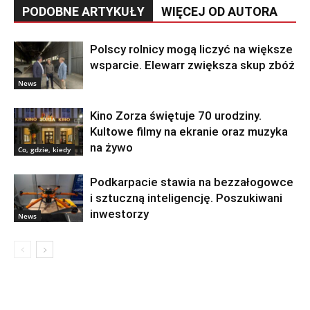
PODOBNE ARTYKUŁY
WIĘCEJ OD AUTORA
Polscy rolnicy mogą liczyć na większe
wsparcie. Elewarr zwiększa skup zbóż
News
Kino Zorza świętuje 70 urodziny.
Kultowe filmy na ekranie oraz muzyka
na żywo
Co, gdzie, kiedy
Podkarpacie stawia na bezzałogowce
i sztuczną inteligencję. Poszukiwani
inwestorzy
News