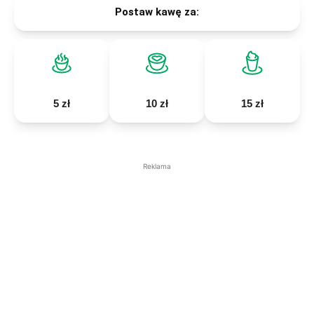
Postaw kawę za:
5 zł
10 zł
15 zł
Reklama