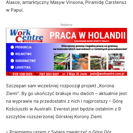
Alasce, antarktyczny Masyw Vinsona, Piramidę Carstensz
w Papui.
Reklama
Szczepan sam wcześniej rozpoczął projekt „Korona
Ziemi”. By go ukończyć brakuje mu dwóch – aktualnie jest
na wyprawie na przedostatni z nich i najprostszy – Górę
Kościuszki w Australii. Everest jest będzie ostatnim z 9
szczytów rozszerzonej Górskiej Korony Ziemi
– Pragniemy razem z Sylwią zawalczyć o Górę Gór.