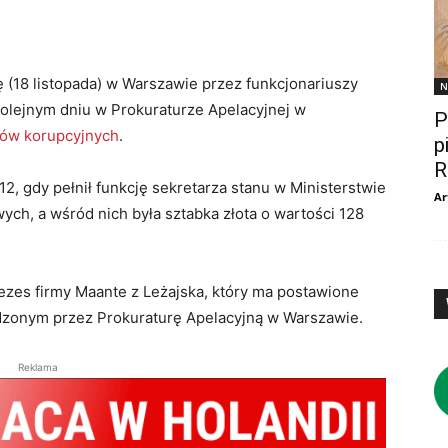
 (18 listopada) w Warszawie przez funkcjonariuszy
N
kolejnym dniu w Prokuraturze Apelacyjnej w
P
tów korupcyjnych
.
p
R
2, gdy pełnił funkcję sekretarza stanu w Ministerstwie
Ar
wych, a wśród nich była sztabka złota o wartości 128
ezes firmy Maante z Leżajska, który ma postawione
zonym przez Prokuraturę Apelacyjną w Warszawie.
Reklama