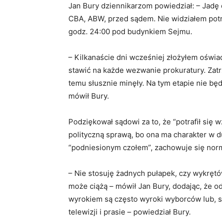
Jan Bury dziennikarzom powiedział: – Jadę
CBA, ABW, przed sądem. Nie widziałem potr
godz. 24:00 pod budynkiem Sejmu.
– Kilkanaście dni wcześniej złożyłem oświa
stawić na każde wezwanie prokuratury. Zatr
temu słusznie minęły. Na tym etapie nie bę
mówił Bury.
Podziękował sądowi za to, że “potrafił się w
polityczną sprawą, bo ona ma charakter w du
“podniesionym czołem”, zachowuje się norm
– Nie stosuję żadnych pułapek, czy wykręt
może ciążą – mówił Jan Bury, dodając, że od 
wyrokiem są często wyroki wyborców lub, sorr
telewizji i prasie – powiedział Bury.