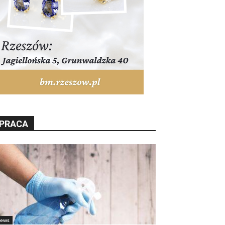
PRACA
ews