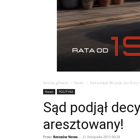
Strona główna
News
Sąd podjął decyzję: Jan Bury
News
POLITYKA
Sąd podjął decy
aresztowany!
Przez
Rzeszów News
-
21 listopada 2015 00:29