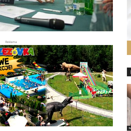
Reklama
N