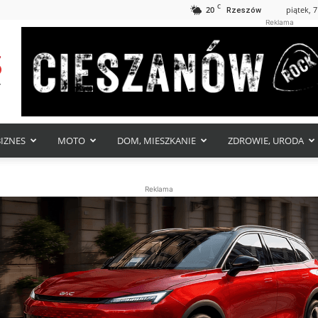
C
20
piątek, 7
Rzeszów
Reklama
BIZNES
MOTO
DOM, MIESZKANIE
ZDROWIE, URODA
Reklama