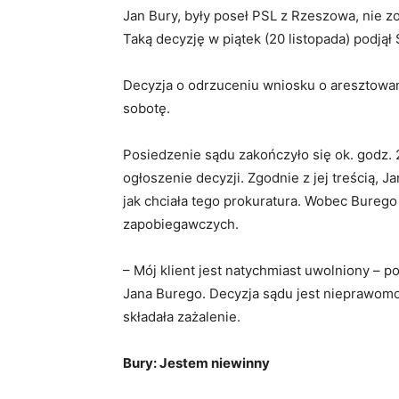
Jan Bury, były poseł PSL z Rzeszowa, nie z
Taką decyzję w piątek (20 listopada) podją
Decyzja o odrzuceniu wniosku o aresztowan
sobotę.
Posiedzenie sądu zakończyło się ok. godz. 2
ogłoszenie decyzji. Zgodnie z jej treścią, J
jak chciała tego prokuratura. Wobec Bureg
zapobiegawczych.
– Mój klient jest natychmiast uwolniony – 
Jana Burego. Decyzja sądu jest nieprawomo
składała zażalenie.
Bury: Jestem niewinny