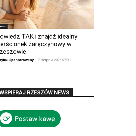
ews
owiedz TAK i znajdź idealny
ierścionek zaręczynowy w
zeszowie!
tykuł Sponsorowany
-
7 sierpnia 2026 07:00
WSPIERAJ RZESZÓW NEWS