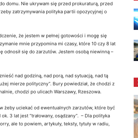
 do domu. Nie ukrywam się przed prokuraturą, przed
zeby zatrzymywania polityka partii opozycyjnej o
dczenie, że jestem w pełnej gotowości i mogę się
zymanie mnie przypomina mi czasy, które 10 czy 8 lat
dę odnosił się do zarzutów. Jestem osobą niewinną –
znieść nad godziną, nad porą, nad sytuacją, nad tą
żej mierze polityczny”. Bury powiedział, że chodzi z
alnie, chodzi po ulicach Warszawy, Rzeszowa.
ów żeby uciekać od ewentualnych zarzutów, które być
ok. 3 lat jest “trałowany, osądzany”. – Dla polityka
y, ale to powiem, artykuły, teksty, tytuły w radiu,