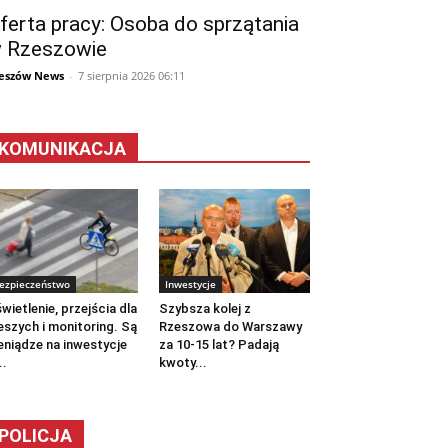
ferta pracy: Osoba do sprzątania
 Rzeszowie
eszów News
-
7 sierpnia 2026 06:11
KOMUNIKACJA
ezpieczeństwo
Inwestycje
wietlenie, przejścia dla
Szybsza kolej z
eszych i monitoring. Są
Rzeszowa do Warszawy
eniądze na inwestycje
za 10-15 lat? Padają
..
kwoty...
POLICJA