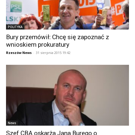
POLITYKA
Bury przemówił: Chcę się zapoznać z
wnioskiem prokuratury
Rzeszów News
-
31 sierpnia 2015 19:42
News
Szef CBA oskarża Jana Burego o