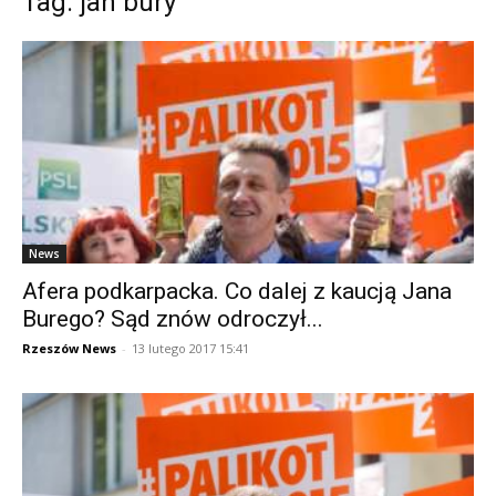
Tag: jan bury
News
Afera podkarpacka. Co dalej z kaucją Jana
Burego? Sąd znów odroczył...
Rzeszów News
-
13 lutego 2017 15:41