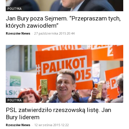
POLITYKA
Jan Bury poza Sejmem. “Przepraszam tych,
których zawiodłem”
Rzeszów News
-
27 października 2015 20:44
POLITYKA
PSL zatwierdziło rzeszowską listę. Jan
Bury liderem
Rzeszów News
-
12 września 2015 12:22