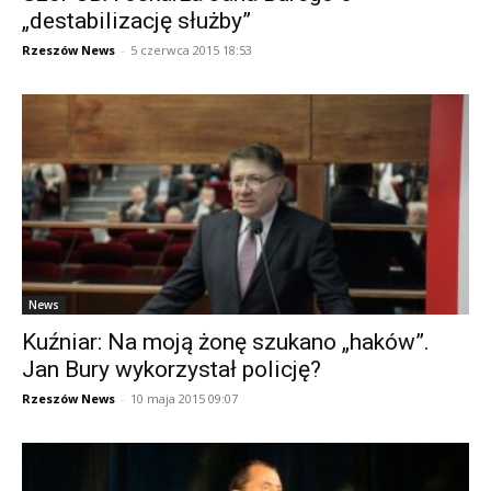
„destabilizację służby”
Rzeszów News
-
5 czerwca 2015 18:53
News
Kuźniar: Na moją żonę szukano „haków”.
Jan Bury wykorzystał policję?
Rzeszów News
-
10 maja 2015 09:07