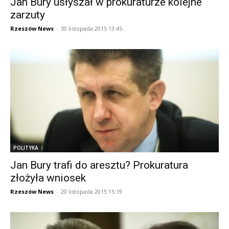
Jan Bury usłyszał w prokuraturze kolejne
zarzuty
Rzeszów News
-
30 listopada 2015 13:45
POLITYKA
Jan Bury trafi do aresztu? Prokuratura
złożyła wniosek
Rzeszów News
-
20 listopada 2015 15:19