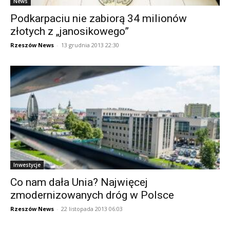
News
Podkarpaciu nie zabiorą 34 milionów
złotych z „janosikowego”
Rzeszów News
-
13 grudnia 2013 22:30
Inwestycje
Co nam dała Unia? Najwięcej
zmodernizowanych dróg w Polsce
Rzeszów News
-
22 listopada 2013 06:03