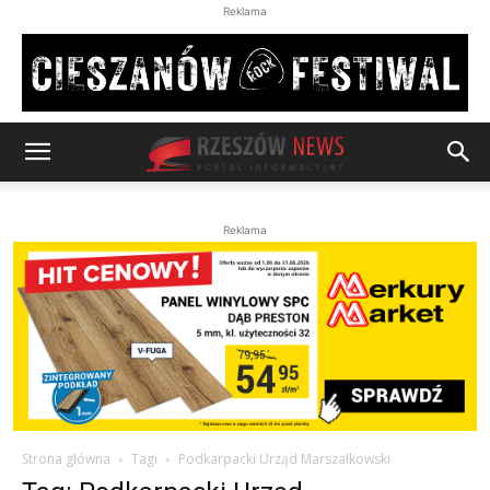
Reklama
Reklama
Strona główna
Tagi
Podkarpacki Urząd Marszałkowski