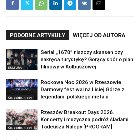
PODOBNE ARTYKUŁY
WIĘCEJ OD AUTORA
Serial „1670” niszczy skansen czy
nakręca turystykę? Gorący spór o plan
filmowy w Kolbuszowej
KULTURA
Rockowa Noc 2026 w Rzeszowie.
Darmowy festiwal na Lisiej Górze z
legendami polskiego metalu
Co, gdzie, kiedy
Rzeszów Breakout Days 2026.
Koncerty i muzyczna podróż śladami
Tadeusza Nalepy [PROGRAM]
Co, gdzie, kiedy