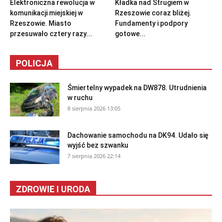
Elektroniczna rewolucja w
Kładka nad Strugiem w
komunikacji miejskiej w
Rzeszowie coraz bliżej.
Rzeszowie. Miasto
Fundamenty i podpory
przesuwało cztery razy...
gotowe...
POLICJA
Śmiertelny wypadek na DW878. Utrudnienia
w ruchu
8 sierpnia 2026 13:05
Dachowanie samochodu na DK94. Udało się
wyjść bez szwanku
7 sierpnia 2026 22:14
ZDROWIE I URODA