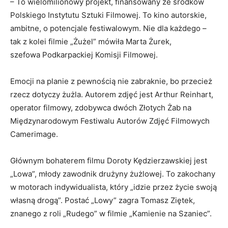
– To wielomilionowy projekt, finansowany ze środków
Polskiego Instytutu Sztuki Filmowej. To kino autorskie,
ambitne, o potencjale festiwalowym. Nie dla każdego –
tak z kolei filmie „Żużel” mówiła Marta Żurek,
szefowa Podkarpackiej Komisji Filmowej.
Emocji na planie z pewnością nie zabraknie, bo przecież
rzecz dotyczy żużla. Autorem zdjęć jest Arthur Reinhart,
operator filmowy, zdobywca dwóch Złotych Żab na
Międzynarodowym Festiwalu Autorów Zdjęć Filmowych
Camerimage.
Głównym bohaterem filmu Doroty Kędzierzawskiej jest
„Lowa”, młody zawodnik drużyny żużlowej. To zakochany
w motorach indywidualista, który „idzie przez życie swoją
własną drogą”. Postać „Lowy” zagra Tomasz Ziętek,
znanego z roli „Rudego” w filmie „Kamienie na Szaniec”.