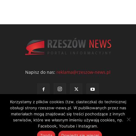
Napisz do nas:
reklama@rzeszow-news.pl
Korzystamy z plików cookies (tzw. ciasteczka) do technicznej
obsługi strony rzeszow-news.pl. W publikowanych przez nas
materiałach mogą znajdować się treści pochodzące z innych
serwisów, które we własnym imieniu używają cookies, np.
Kontakt
Polityka prywatności
Regulamin portalu
Facebook, Youtube i Instagram.
© NEWS Sp. z o.o. - wydawca portalu Rzeszów News. Wszystkie prawa
Zgoda
Dowiedz się więcej