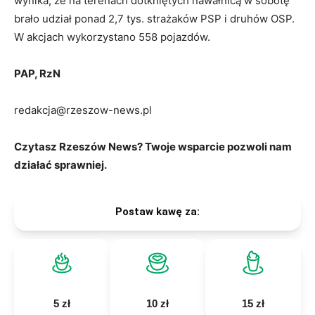
wynika, że na terenach dotkniętych nawałnicą w sobotę
brało udział ponad 2,7 tys. strażaków PSP i druhów OSP.
W akcjach wykorzystano 558 pojazdów.
PAP, RzN
redakcja@rzeszow-news.pl
Czytasz Rzeszów News? Twoje wsparcie pozwoli nam
działać sprawniej.
Postaw kawę za:
5 zł
10 zł
15 zł