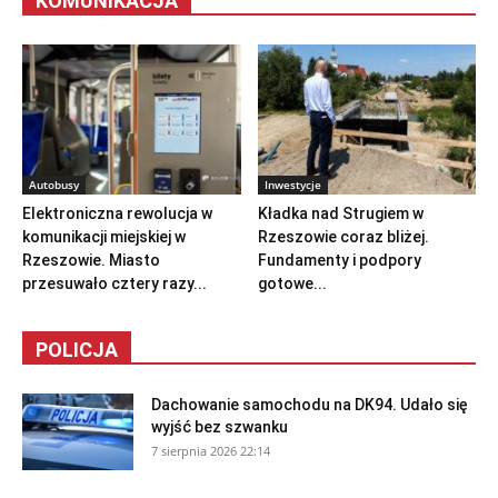
KOMUNIKACJA
Autobusy
Inwestycje
Elektroniczna rewolucja w
Kładka nad Strugiem w
komunikacji miejskiej w
Rzeszowie coraz bliżej.
Rzeszowie. Miasto
Fundamenty i podpory
przesuwało cztery razy...
gotowe...
POLICJA
Dachowanie samochodu na DK94. Udało się
wyjść bez szwanku
7 sierpnia 2026 22:14