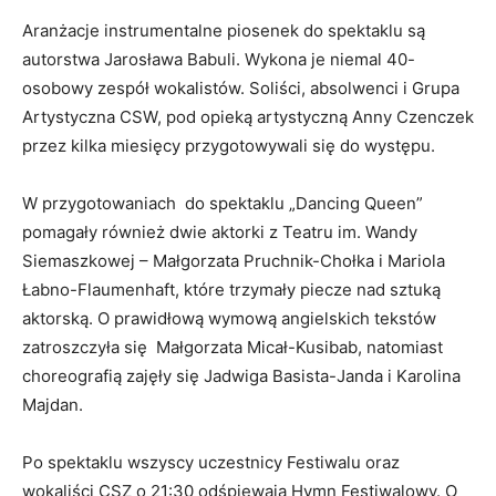
Aranżacje instrumentalne piosenek do spektaklu są
autorstwa Jarosława Babuli. Wykona je niemal 40-
osobowy zespół wokalistów. Soliści, absolwenci i Grupa
Artystyczna CSW, pod opieką artystyczną Anny Czenczek
przez kilka miesięcy przygotowywali się do występu.
W przygotowaniach do spektaklu „Dancing Queen”
pomagały również dwie aktorki z Teatru im. Wandy
Siemaszkowej – Małgorzata Pruchnik-Chołka i Mariola
Łabno-Flaumenhaft, które trzymały piecze nad sztuką
aktorską. O prawidłową wymową angielskich tekstów
zatroszczyła się Małgorzata Micał-Kusibab, natomiast
choreografią zajęły się Jadwiga Basista-Janda i Karolina
Majdan.
Po spektaklu wszyscy uczestnicy Festiwalu oraz
wokaliści CSZ o 21:30 odśpiewają Hymn Festiwalowy. O