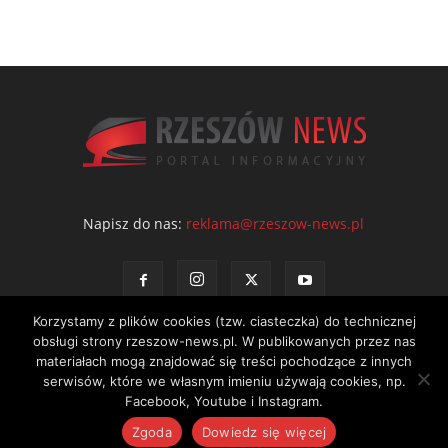
Napisz do nas:
reklama@rzeszow-news.pl
Korzystamy z plików cookies (tzw. ciasteczka) do technicznej
obsługi strony rzeszow-news.pl. W publikowanych przez nas
materiałach mogą znajdować się treści pochodzące z innych
serwisów, które we własnym imieniu używają cookies, np.
Kontakt
Polityka prywatności
Regulamin portalu
Facebook, Youtube i Instagram.
© NEWS Sp. z o.o. - wydawca portalu Rzeszów News. Wszystkie prawa
Zgoda
Dowiedz się więcej
zastrzeżone. Tel.: 601 97 55 30