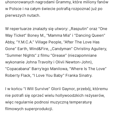
uhonorowanych nagrodami Grammy, które miliony fanów
w Polsce i na całym świecie potrafią rozpoznać już po
pierwszych nutach.
W repertuarze znalazły się utwory: „Rasputin” oraz “One
Way Ticket” Boney M., “Mamma Mia” i “Dancing Queen”
Abby, “Y.M.C.A.” Village People, “After The Love Has
Gone” Earth, Wind&Fire, „Candyman” Christiny Aguilery,
“Summer Nights” z filmu “Grease” (niezapomniane
wykonanie Johna Travolty i Olivii Newton-John),
“Copacabana” Barry’ego Manilowa, “Where Is The Love”
Roberty Flack, “I Love You Baby” Franka Sinatry.
I w końcu “I Will Survive” Glorii Gaynor, przebój, któremu
nie potrafi się oprzeć wielu hollywoodzkich reżyserów,
więc regularnie podnosi muzyczną temperaturę
filmowych superprodukcji.