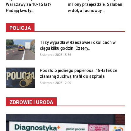
Warszawy za 10-15 lat?
miliony przejeździe. Szlaban
Padają kwoty...
w dół, a fachowcy...
POLICJA
Trzy wypadki w Rzeszowie i okolicach w
ciągu kilku godzin. Cztery...
5 sierpnia 2026 15:56
Poszło o jednego papierosa. 18-latek ze
złamaną żuchwą trafił do szpitala
5 sierpnia 2026 12:00
ZDROWIE I URODA